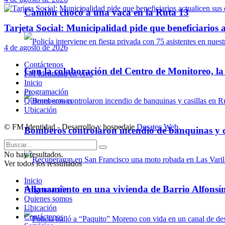
Camión chocó a una vaca en la Ruta 13
Tarjeta Social: Municipalidad pide que beneficiarios a
4 de agosto de 2026
Contáctenos
Con la colaboración del Centro de Monitoreo, l
FM Identidad en vivo
Inicio
Programación
Quienes somos
Ubicación
© FM Identidad - Desarrollo y hospedaje
Desatec Web
.
Bomberos controlaron incendio de banquinas y c
No hay resultados.
Ver todos los ressultados
Inicio
Allanamiento en una vivienda de Barrio Alfonsín
Programación
Quienes somos
Ubicación
Contáctenos