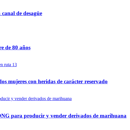
n canal de desagüe
re de 80 años
dos mujeres con heridas de carácter reservado
a ONG para producir y vender derivados de marihuana