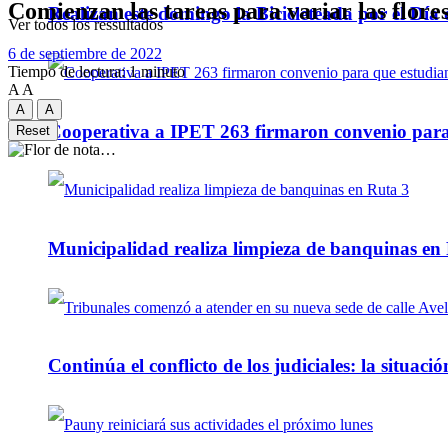
Comienzan las tareas para variar las flore
Realizan este domingo la Bicicleteada por el Día 
Ver todos los ressultados
6 de septiembre de 2022
Tiempo de lectura: 1 minuto
A
A
A
A
Cooperativa a IPET 263 firmaron convenio para q
Reset
Municipalidad realiza limpieza de banquinas en
Continúa el conflicto de los judiciales: la situaci