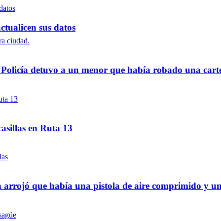
ctualicen sus datos
a Policía detuvo a un menor que había robado una cart
asillas en Ruta 13
 arrojó que había una pistola de aire comprimido y u