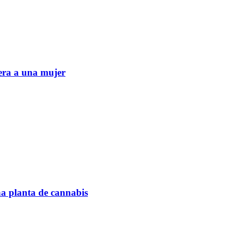
era a una mujer
na planta de cannabis