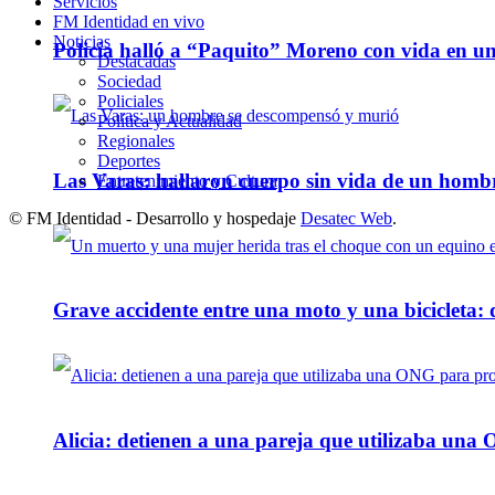
Servicios
FM Identidad en vivo
Noticias
Policía halló a “Paquito” Moreno con vida en u
Destacadas
Sociedad
Policiales
Política y Actualidad
Regionales
Deportes
Las Varas: hallaron cuerpo sin vida de un homb
Entretenimiento y Cultura
© FM Identidad - Desarrollo y hospedaje
Desatec Web
.
Grave accidente entre una moto y una bicicleta: 
Alicia: detienen a una pareja que utilizaba un