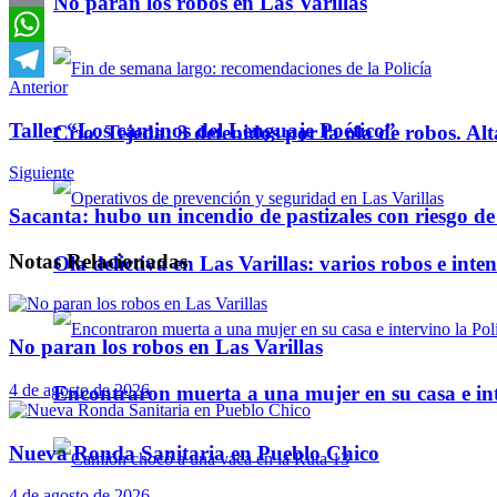
No paran los robos en Las Varillas
Email
WhatsApp
Anterior
Telegram
Taller “Los caminos del Lenguaje Poético”
Crio. Tejeda: 3 detenidos por la ola de robos. Alt
Siguiente
Sacanta: hubo un incendio de pastizales con riesgo 
Notas
Relacionadas
Ola delictiva en Las Varillas: varios robos e inte
No paran los robos en Las Varillas
4 de agosto de 2026
Encontraron muerta a una mujer en su casa e inte
Nueva Ronda Sanitaria en Pueblo Chico
4 de agosto de 2026