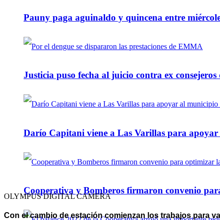
Pauny paga aguinaldo y quincena entre miércole
Justicia puso fecha al juicio contra ex consejeros
Darío Capitani viene a Las Varillas para apoyar a
Cooperativa y Bomberos firmaron convenio para 
OLYMPUS DIGITAL CAMERA
Con el cambio de estación comienzan los trabajos para var