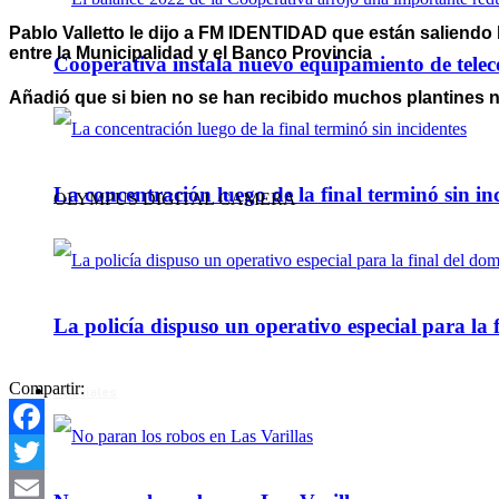
Pablo Valletto le dijo a FM IDENTIDAD que están saliendo 
entre la Municipalidad y el Banco Provincia
Cooperativa instala nuevo equipamiento de telec
Añadió que si bien no se han recibido muchos plantines ni
La concentración luego de la final terminó sin in
OLYMPUS DIGITAL CAMERA
La policía dispuso un operativo especial para la f
Compartir:
Policiales
Facebook
Twitter