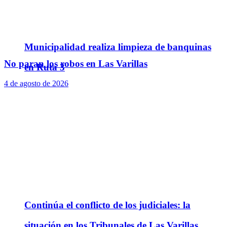
Municipalidad realiza limpieza de banquinas
No paran los robos en Las Varillas
en Ruta 3
4 de agosto de 2026
Continúa el conflicto de los judiciales: la
situación en los Tribunales de Las Varillas