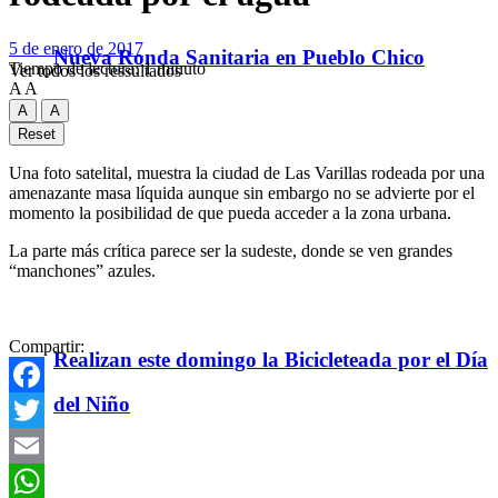
5 de enero de 2017
Nueva Ronda Sanitaria en Pueblo Chico
Tiempo de lectura: 1 minuto
Ver todos los ressultados
A
A
A
A
Reset
Una foto satelital, muestra la ciudad de Las Varillas rodeada por una
amenazante masa líquida aunque sin embargo no se advierte por el
momento la posibilidad de que pueda acceder a la zona urbana.
La parte más crítica parece ser la sudeste, donde se ven grandes
“manchones” azules.
Compartir:
Realizan este domingo la Bicicleteada por el Día
del Niño
Facebook
Twitter
Email