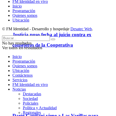
FM Identidad en vivo
Inicio
Programación
Quienes somos
Ubicación
© FM Identidad - Desarrollo y hospedaje
Desatec Web
.
Justicia puso fecha al juicio contra ex
No hay resultados.
consejeros de la Cooperativa
Ver todos los ressultados
Inicio
Programación
Quienes somos
Ubicación
Contáctenos
Servicios
FM Identidad en vivo
Noticias
Destacadas
Sociedad
Policiales
Política y Actualidad
Regionales
Darío Capitani viene a Las Varillas para