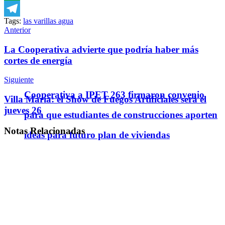
WhatsApp
Tags:
las varillas agua
Telegram
Anterior
La Cooperativa advierte que podría haber más
cortes de energía
Siguiente
Cooperativa a IPET 263 firmaron convenio
Villa María: el Show de Fuegos Artificiales será el
jueves 26
para que estudiantes de construcciones aporten
Notas
Relacionadas
ideas para futuro plan de viviendas