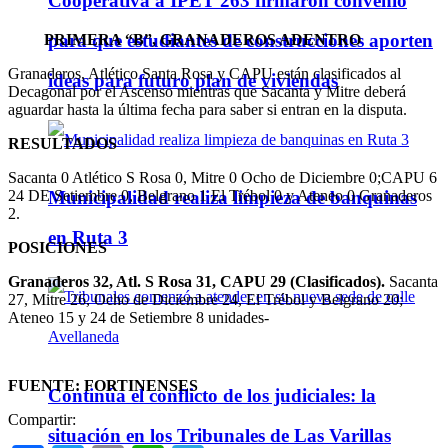
Cooperativa a IPET 263 firmaron convenio
para que estudiantes de construcciones aporten
PRIMERA “B”, GRANADEROS ADENTRO
Granaderos, Atlético Santa Rosa y CAPU están clasificados al
ideas para futuro plan de viviendas
Decagonal por el Ascenso mientras que Sacanta y Mitre deberá
aguardar hasta la última fecha para saber si entran en la disputa.
RESULTADOS
Sacanta 0 Atlético S Rosa 0, Mitre 0 Ocho de Diciembre 0;CAPU 6
24 DE Setiembre 0, Belgrano 1 El Trébol 0 y Ateneo 0 Granaderos
Municipalidad realiza limpieza de banquinas
2.
en Ruta 3
POSICIONES
Granaderos 32, Atl. S Rosa 31, CAPU 29 (Clasificados).
Sacanta
27, Mitre 26, Ocho de Diciembre 24, El Trébol y Belgrano 20;
Ateneo 15 y 24 de Setiembre 8 unidades-
FUENTE: FORTINENSES
Continúa el conflicto de los judiciales: la
Compartir:
situación en los Tribunales de Las Varillas