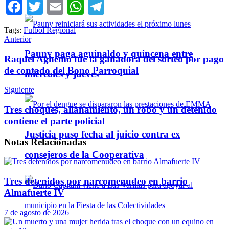
Facebook
Twitter
Email
WhatsApp
Telegram
Tags:
Futbol Regional
Anterior
Pauny paga aguinaldo y quincena entre
Raquel Aghemo fue la ganadora del sorteo por pago
de contado del Bono Parroquial
miércoles y jueves
Siguiente
Tres choques, allanamiento, un robo y un detenido
contiene el parte policial
Justicia puso fecha al juicio contra ex
Notas
Relacionadas
consejeros de la Cooperativa
Tres detenidos por narcomenudeo en barrio
Almafuerte IV
7 de agosto de 2026