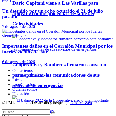
Darío Capitani viene a Las Varillas para
Un detenido por un robo ocurrido el 21 de julio
apoyar al municipio en la Fiesta de las
pasado
Colectividades
7 de agosto de 2026
Importantes daños en el Corralón Municipal por los
fuertes vientos del sur
6 de agosto de 2026
Cooperativa y Bomberos firmaron convenio
Contáctenos
para optimizar las comunicaciones de sus
FM Identidad en vivo
Inicio
Programación
servicios de emergencias
Quienes somos
Ubicación
© FM Identidad - Desarrollo y hospedaje
Desatec Web
.