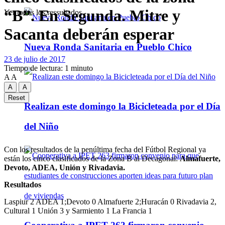
“B”. En Segunda. Mitre y
Ver todos los ressultados
Sacanta deberán esperar
Nueva Ronda Sanitaria en Pueblo Chico
23 de julio de 2017
Tiempo de lectura: 1 minuto
A
A
A
A
Reset
Realizan este domingo la Bicicleteada por el Día
del Niño
Con los resultados de la penúltima fecha del Fútbol Regional ya
están los cinco clasificados de la Zona B al Decagonal:
Almafuerte,
Devoto, ADEA, Unión y Rivadavia.
Resultados
Laspiur 2 ADEA 1;Devoto 0 Almafuerte 2;Huracán 0 Rivadavia 2,
Cultural 1 Unión 3 y Sarmiento 1 La Francia 1