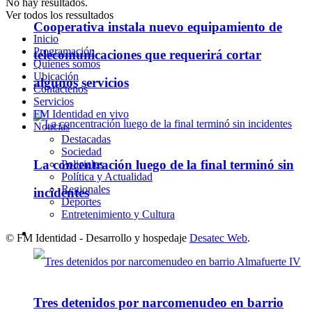
No hay resultados.
Ver todos los ressultados
Cooperativa instala nuevo equipamiento de
Inicio
Programación
telecomunicaciones que requerirá cortar
Quienes somos
Ubicación
algunos servicios
Contáctenos
Servicios
FM Identidad en vivo
Noticias
Destacadas
Sociedad
La concentración luego de la final terminó sin
Policiales
Política y Actualidad
Regionales
incidentes
Deportes
Entretenimiento y Cultura
Policiales
© FM Identidad - Desarrollo y hospedaje
Desatec Web
.
Tres detenidos por narcomenudeo en barrio