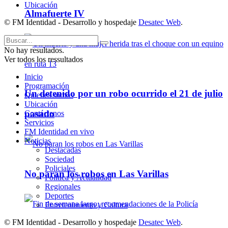
Ubicación
Almafuerte IV
© FM Identidad - Desarrollo y hospedaje
Desatec Web
.
No hay resultados.
Ver todos los ressultados
Inicio
Programación
Un detenido por un robo ocurrido el 21 de julio
Quienes somos
Ubicación
pasado
Contáctenos
Servicios
FM Identidad en vivo
Noticias
Destacadas
Sociedad
Policiales
No paran los robos en Las Varillas
Política y Actualidad
Regionales
Deportes
Entretenimiento y Cultura
© FM Identidad - Desarrollo y hospedaje
Desatec Web
.