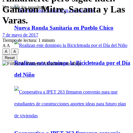
Ganaron Mitre, Sacanta y Las
Ver todos los ressultados
Varas.
Nueva Ronda Sanitaria en Pueblo Chico
7 de mayo de 2017
Tiempo de lectura: 1 minuto
A
A
A
A
Reset
Realizan este domingo la Bicicleteada por el Día
del Niño