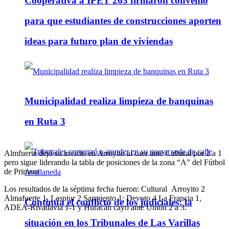
Cooperativa a IPET 263 firmaron convenio
para que estudiantes de construcciones aporten
ideas para futuro plan de viviendas
Municipalidad realiza limpieza de banquinas
en Ruta 3
Almfuerte dejó su invicto en Arroyito al caer ante Cultural por 2 a 1
pero sigue liderando la tabla de posiciones de la zona “A” del Fútbol
de Primera
Los resultados de la séptima fecha fueron: Cultural Arroyito 2
Almafuerte 1, Laspiur 2 Sarmiento 1; Devoto 4 La Francia 1,
Continúa el conflicto de los judiciales: la
ADEA-Rivadavia 1-1 y Huracán cayó ante Unión 2 a 3.
situación en los Tribunales de Las Varillas