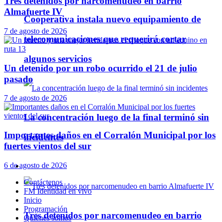
Tres detenidos por narcomenudeo en barrio
Almafuerte IV
Cooperativa instala nuevo equipamiento de
7 de agosto de 2026
telecomunicaciones que requerirá cortar
algunos servicios
Un detenido por un robo ocurrido el 21 de julio
pasado
7 de agosto de 2026
La concentración luego de la final terminó sin
Importantes daños en el Corralón Municipal por los
incidentes
fuertes vientos del sur
6 de agosto de 2026
Policiales
Contáctenos
FM Identidad en vivo
Inicio
Programación
Tres detenidos por narcomenudeo en barrio
Quienes somos