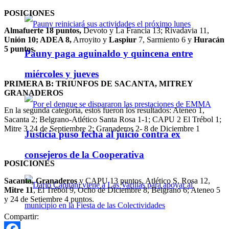
POSICIONES
Almafuerte 18 puntos,
Devoto y La Francia 13; Rivadavia 11,
Unión 10; ADEA 8,
Arroyito y
Laspiur
7, Sarmiento 6 y
Huracán
5 puntos.
Pauny paga aguinaldo y quincena entre
miércoles y jueves
PRIMERA B: TRIUNFOS DE SACANTA, MITREY
GRANADEROS
En la segunda categoría, estos fueron los resultados: Ateneo 1,
Sacanta 2; Belgrano-Atlético Santa Rosa 1-1; CAPU 2 El Trébol 1;
Mitre 3 24 de Septiembre 2; Granaderos 2- 8 de Diciembre 1
Justicia puso fecha al juicio contra ex
consejeros de la Cooperativa
POSICIONES
Sacanta, Granaderos
y CAPU 13 puntos, Atlético S. Rosa 12,
Mitre 11
, El Trébol 9, Ocho de Diciembre 8, Belgrano 6; Ateneo 5
y 24 de Setiembre 4 puntos.
Compartir: