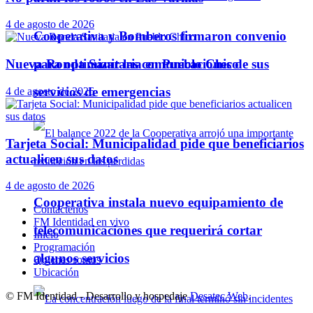
4 de agosto de 2026
Cooperativa y Bomberos firmaron convenio
Nueva Ronda Sanitaria en Pueblo Chico
para optimizar las comunicaciones de sus
servicios de emergencias
4 de agosto de 2026
Tarjeta Social: Municipalidad pide que beneficiarios
actualicen sus datos
4 de agosto de 2026
Cooperativa instala nuevo equipamiento de
Contáctenos
FM Identidad en vivo
telecomunicaciones que requerirá cortar
Inicio
Programación
algunos servicios
Quienes somos
Ubicación
© FM Identidad - Desarrollo y hospedaje
Desatec Web
.