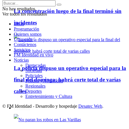
No hay resultados.
La concentración luego de la final terminó sin
Ver todos los ressultados
incidentes
Inicio
Programación
Quienes somos
Ubicación
Contáctenos
Servicios
FM Identidad en vivo
Noticias
Destacadas
La policía dispuso un operativo especial para la
Sociedad
Policiales
final del domingo: habrá corte total de varias
Política y Actualidad
Regionales
calles
Deportes
Entretenimiento y Cultura
© FM Identidad - Desarrollo y hospedaje
Desatec Web
.
Policiales