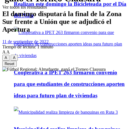
Realizan este domingo la Bicicleteada por el Día
Ver todos los ressultados
El domingo disputará la final de la Zona
del Niño
Sur frente a Unión que se adjudicó el
Apertura
11 de septiembre de 2022
Tiempo de lectura: 1 minuto
A
A
A
A
Reset
Cooperativa a IPET 263 firmaron convenio
para que estudiantes de construcciones aporten
ideas para futuro plan de viviendas