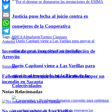
Facebook
Twitter
Justicia puso fecha al juicio contra ex
Email
consejeros de la Cooperativa
WhatsApp
Tags:
ADEA
Almafuerte
Torneo Clausura
Telegram
Anterior
Incendio de gran magnitud en jurisdicción de
Arroyito
Darío Capitani viene a Las Varillas para
Siguiente
apoyar al municipio en la Fiesta de las
Falleció el hombre que había sido afectado por un
incendio en Sacanta
Colectividades
Notas
Relacionadas
No paran los robos en Las Varillas