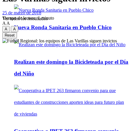
25 de marzo de 2018
Tiempo de lectura: 1 minuto
Ver todos los ressultados
A
A
Nueva Ronda Sanitaria en Pueblo Chico
A
A
Reset
Realizan este domingo la Bicicleteada por el Día
del Niño