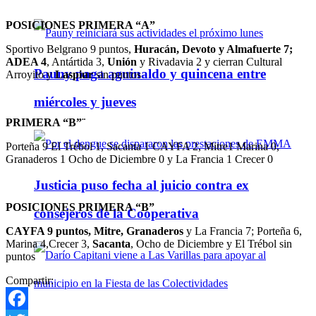
POSICIONES PRIMERA “A”
Sportivo Belgrano 9 puntos,
Huracán, Devoto y Almafuerte 7;
ADEA 4
, Antártida 3,
Unión
y Rivadavia 2 y cierran Cultural
Pauny paga aguinaldo y quincena entre
Arroyito y
Laspiur
sin puntos
miércoles y jueves
PRIMERA “B”¨
Porteña 9 El Trébol 1, Sacanta 1 CAYFA 2, Mitre1 Marina 0,
Granaderos 1 Ocho de Diciembre 0 y La Francia 1 Crecer 0
Justicia puso fecha al juicio contra ex
POSICIONES PRIMERA “B”
consejeros de la Cooperativa
CAYFA 9 puntos, Mitre, Granaderos
y La Francia 7; Porteña 6,
Marina 4,Crecer 3,
Sacanta
, Ocho de Diciembre y El Trébol sin
puntos
Compartir: