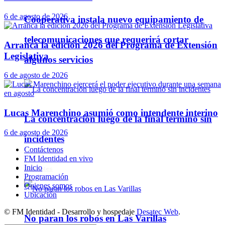
6 de agosto de 2026
Cooperativa instala nuevo equipamiento de
telecomunicaciones que requerirá cortar
Arranca la edición 2026 del Programa de Extensión
Legislativa
algunos servicios
6 de agosto de 2026
Lucas Marenchino asumió como intendente interino
La concentración luego de la final terminó sin
6 de agosto de 2026
incidentes
Contáctenos
FM Identidad en vivo
Inicio
Policiales
Programación
Quienes somos
Ubicación
© FM Identidad - Desarrollo y hospedaje
Desatec Web
.
No paran los robos en Las Varillas