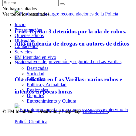
No hay resultados.
Ver todos los ressultados
Inicio
Programación
Crio. Tejeda: 3 detenidos por la ola de robos.
Quienes somos
Ubicación
Alta incidencia de drogas en autores de delitos
Contáctenos
Servicios
FM Identidad en vivo
Noticias
Destacadas
Sociedad
Ola delictiva en Las Varillas: varios robos e
Policiales
Política y Actualidad
Regionales
intentos en pocas horas
Deportes
Entretenimiento y Cultura
© FM Identidad - Desarrollo y hospedaje
Desatec Web
.