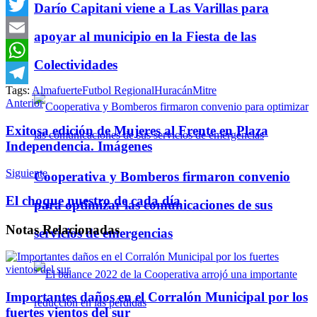
Facebook
Darío Capitani viene a Las Varillas para
Twitter
apoyar al municipio en la Fiesta de las
Email
Colectividades
WhatsApp
Tags:
Almafuerte
Futbol Regional
Huracán
Mitre
Telegram
Anterior
Exitosa edición de Mujeres al Frente en Plaza
Independencia. Imágenes
Siguiente
Cooperativa y Bomberos firmaron convenio
El choque nuestro de cada día
para optimizar las comunicaciones de sus
Notas
Relacionadas
servicios de emergencias
Importantes daños en el Corralón Municipal por los
fuertes vientos del sur