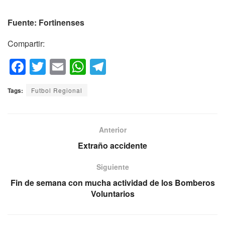
Fuente: Fortinenses
Compartir:
F
T
E
W
T
a
wi
m
h
el
Tags:
Futbol Regional
c
tt
ail
at
e
e
er
s
gr
b
A
a
Anterior
o
p
m
Extraño accidente
o
p
Siguiente
k
Fin de semana con mucha actividad de los Bomberos
Voluntarios