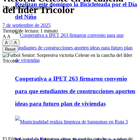
Realizan este domingo la Bicicleteada por el Día
del líder Tricolor
Ver todos los ressultados
del Niño
7 de septiembre de 2025
Tiempo de lectura: 1 minuto
A
A
A
A
Reset
Cooperativa a IPET 263 firmaron convenio
para que estudiantes de construcciones aporten
ideas para futuro plan de viviendas
El Fútbol zonal de Veteranos sigue su marcha regular y, a pesar de