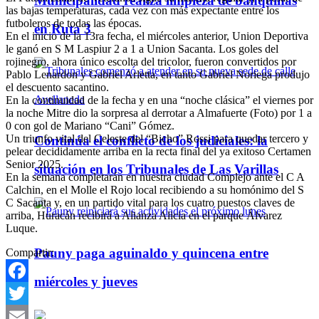
Municipalidad realiza limpieza de banquinas
las bajas temperaturas, cada vez con más expectante entre los
futboleros de todas las épocas.
en Ruta 3
En el inicio de la 13ra fecha, el miércoles anterior, Union Deportiva
le ganó en S M Laspiur 2 a 1 a Union Sacanta. Los goles del
rojinegro, ahora único escolta del tricolor, fueron convertidos por
Pablo Lenardon y Gabriel Arletta, en tanto Gabriel Noriega produjo
el descuento sacantino.
En la continuidad de la fecha y en una “noche clásica” el viernes por
la noche Mitre dio la sorpresa al derrotar a Almafuerte (Foto) por 1 a
0 con gol de Mariano “Cani” Gómez.
Un triunfo vital del Celeste del “Bicho” Rossi para quedar tercero y
Continúa el conflicto de los judiciales: la
pelear decididamente arriba en la recta final del ya exitoso Certamen
Senior 2025.
situación en los Tribunales de Las Varillas
En la semana completarán en nuestra ciudad Complejo ante el C A
Calchin, en el Molle el Rojo local recibiendo a su homónimo del S
C Sacanta y, en un partido vital para los cuatro puestos claves de
arriba, Huracán recibirá a Alianza Alicia en el parque Álvarez
Luque.
Pauny paga aguinaldo y quincena entre
Compartir:
miércoles y jueves
Facebook
Twitter