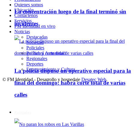
Quienes somos
Ubicación
La concentración luego de la final terminó sin
Contáctenos
Servicios
incidentes
FM Identidad en vivo
Noticias
Destacadas
Sociedad
Policiales
Política y Actualidad
Regionales
Deportes
Entretenimiento y Cultura
La policía dispuso un operativo especial para la
© FM Identidad - Desarrollo y hospedaje
Desatec Web
.
final del domingo: habrá corte total de varias
calles
Policiales