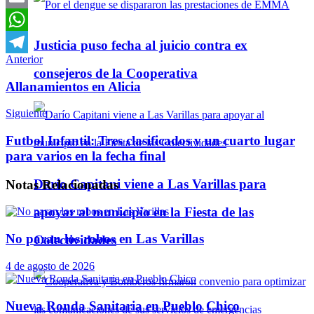
Email
WhatsApp
Justicia puso fecha al juicio contra ex
Anterior
Telegram
consejeros de la Cooperativa
Allanamientos en Alicia
Siguiente
Futbol Infantil: Tres clasificados y un cuarto lugar
para varios en la fecha final
Darío Capitani viene a Las Varillas para
Notas
Relacionadas
apoyar al municipio en la Fiesta de las
No paran los robos en Las Varillas
Colectividades
4 de agosto de 2026
Nueva Ronda Sanitaria en Pueblo Chico