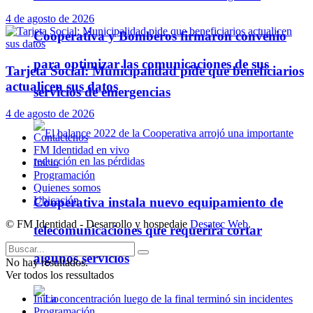
4 de agosto de 2026
Cooperativa y Bomberos firmaron convenio
para optimizar las comunicaciones de sus
Tarjeta Social: Municipalidad pide que beneficiarios
actualicen sus datos
servicios de emergencias
4 de agosto de 2026
Contáctenos
FM Identidad en vivo
Inicio
Programación
Quienes somos
Ubicación
Cooperativa instala nuevo equipamiento de
© FM Identidad - Desarrollo y hospedaje
Desatec Web
.
telecomunicaciones que requerirá cortar
algunos servicios
No hay resultados.
Ver todos los ressultados
Inicio
Programación