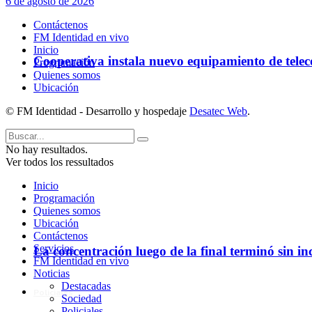
6 de agosto de 2026
Contáctenos
FM Identidad en vivo
Inicio
Cooperativa instala nuevo equipamiento de telec
Programación
Quienes somos
Ubicación
© FM Identidad - Desarrollo y hospedaje
Desatec Web
.
No hay resultados.
Ver todos los ressultados
Inicio
Programación
Quienes somos
Ubicación
Contáctenos
Servicios
La concentración luego de la final terminó sin in
FM Identidad en vivo
Noticias
Destacadas
Policiales
Sociedad
Policiales