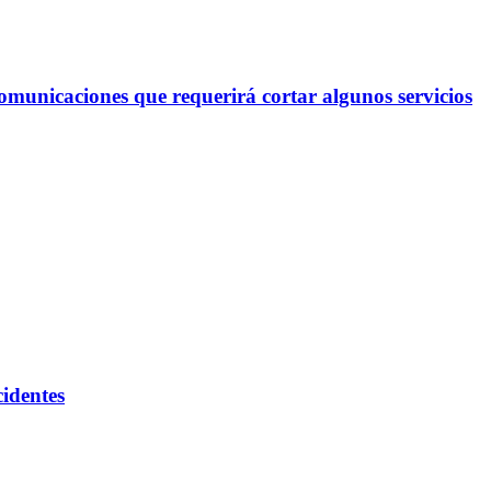
omunicaciones que requerirá cortar algunos servicios
cidentes