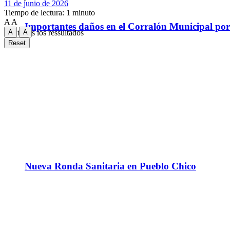
11 de junio de 2026
Tiempo de lectura: 1 minuto
A
A
Importantes daños en el Corralón Municipal por l
A
A
Ver todos los ressultados
Reset
Nueva Ronda Sanitaria en Pueblo Chico