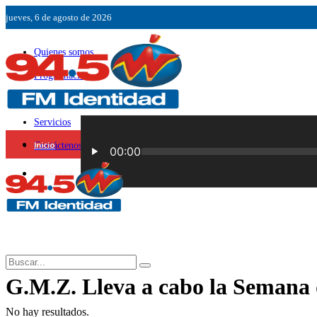
jueves, 6 de agosto de 2026
Quienes somos
Programación
Ubicación
Servicios
Inicio
Contáctenos
Sociedad
G.M.Z. Lleva a cabo la Semana 
No hay resultados.