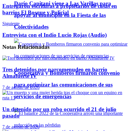
Darío Capitani viene a Las Varillas para
Entregaron escrituras a propietarios de casas en
barrios El Bosque y Policial
apoyar al municipio en la Fiesta de las
Siguiente
Colectividades
Entrevista con el Indio Lucio Rojas (Audio)
Notas
Relacionadas
Tres detenidos por narcomenudeo en barrio
Cooperativa y Bomberos firmaron convenio
Almafuerte IV
para optimizar las comunicaciones de sus
7 de agosto de 2026
servicios de emergencias
Un detenido por un robo ocurrido el 21 de julio
pasado
7 de agosto de 2026