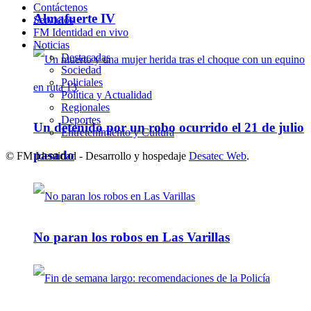
Contáctenos
Almafuerte IV
Servicios
FM Identidad en vivo
Noticias
Destacadas
Sociedad
Policiales
Política y Actualidad
Regionales
Deportes
Un detenido por un robo ocurrido el 21 de julio
Entretenimiento y Cultura
pasado
© FM Identidad - Desarrollo y hospedaje
Desatec Web
.
No paran los robos en Las Varillas