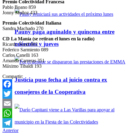
Premio Colectividad Francesa
Pablo Boano 859
Jonny Muñoz 433
Premio Colectividad Italiana
Sandra Machado 270
Pauny paga aguinaldo y quincena entre
CD La Manía (se retiran el lunes en la radio)
miércoles y jueves
Ricardo Nasif 802
Federico Sarmiento 089
Carlos Canelli 163
Amanda Carreras 351
Máximo Tibaldi 193
Compartir:
Justicia puso fecha al juicio contra ex
consejeros de la Cooperativa
Facebook
Twitter
Email
WhatsApp
Anterior
Telegram