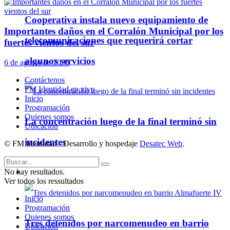
Cooperativa instala nuevo equipamiento de
Importantes daños en el Corralón Municipal por los
telecomunicaciones que requerirá cortar
fuertes vientos del sur
algunos servicios
6 de agosto de 2026
Contáctenos
FM Identidad en vivo
Inicio
Programación
Quienes somos
La concentración luego de la final terminó sin
Ubicación
incidentes
© FM Identidad - Desarrollo y hospedaje
Desatec Web
.
No hay resultados.
Policiales
Ver todos los ressultados
Inicio
Programación
Quienes somos
Tres detenidos por narcomenudeo en barrio
Ubicación