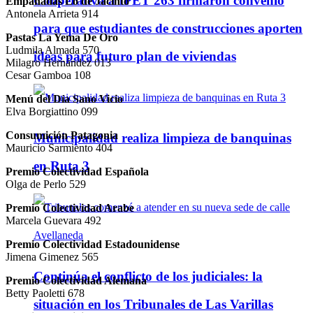
Cooperativa a IPET 263 firmaron convenio
Empanadas Lo de Jacinto
Antonela Arrieta 914
para que estudiantes de construcciones aporten
Pastas La Yema De Oro
Ludmila Almada 570
ideas para futuro plan de viviendas
Milagro Hernández 013
Cesar Gamboa 108
Menú del Día Sano Vicio
Elva Borgiattino 099
Consumición Patagonia
Municipalidad realiza limpieza de banquinas
Mauricio Sarmiento 404
en Ruta 3
Premio Colectividad Española
Olga de Perlo 529
Premio Colectividad Arabe
Marcela Guevara 492
Premio Colectividad Estadounidense
Jimena Gimenez 565
Continúa el conflicto de los judiciales: la
Premio Colectividad Alemana
Betty Paoletti 678
situación en los Tribunales de Las Varillas