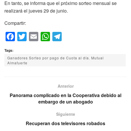
En tanto, se informa que el próximo sorteo mensual se
realizará el jueves 29 de junio.
Compartir:
F
T
E
W
T
a
wi
m
h
el
Tags:
c
tt
ail
at
e
Ganadores Sorteo por pago de Cuota al día. Mutual
e
er
s
gr
Almafuerte
b
A
a
o
p
m
Anterior
o
p
Panorama complicado en la Cooperativa debido al
k
embargo de un abogado
Siguiente
Recuperan dos televisores robados