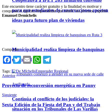
Cooperativa a IPET 263 firmaron convenio
Este encuentro tiene carácter gratuito y la finalidad es motivar y
para que estudiantes de construcciones aporten
conquistar el espíritu emprendedor que tienen los jóvenes, expresó
Emanuel Demichelis
ideas para futuro plan de viviendas
Municipalidad realiza limpieza de banquinas
Compartir:
Facebook
Twitter
Email
WhatsApp
Telegram
en Ruta 3
Tags:
E. De MIchelis
Emprender Regional
Anterior
Proyecto de reconversión energética en Pauny
Siguiente
Continúa el conflicto de los judiciales: la
Sexta Edición de la Fiesta del Pan y del Trabajo
situación en los Tribunales de Las Varillas