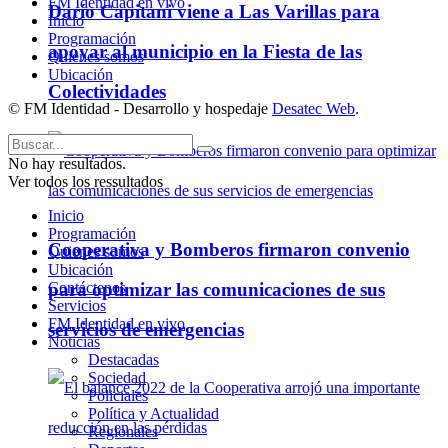
FM Identidad en vivo
Darío Capitani viene a Las Varillas para
Inicio
Programación
apoyar al municipio en la Fiesta de las
Quienes somos
Ubicación
Colectividades
© FM Identidad - Desarrollo y hospedaje
Desatec Web
.
No hay resultados.
Ver todos los ressultados
Inicio
Programación
Cooperativa y Bomberos firmaron convenio
Quienes somos
Ubicación
para optimizar las comunicaciones de sus
Contáctenos
Servicios
FM Identidad en vivo
servicios de emergencias
Noticias
Destacadas
Sociedad
Policiales
Política y Actualidad
Regionales