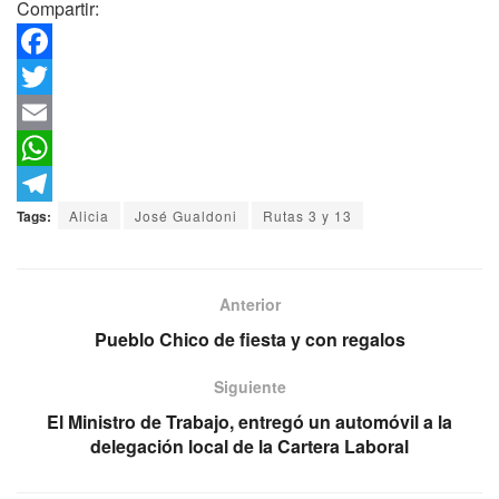
Compartir:
F
a
T
c
w
E
e
i
m
W
b
t
a
h
T
Tags:
Alicia
José Gualdoni
Rutas 3 y 13
o
t
i
a
e
o
e
l
t
l
Anterior
k
r
s
e
Pueblo Chico de fiesta y con regalos
A
g
Siguiente
p
r
El Ministro de Trabajo, entregó un automóvil a la
p
a
delegación local de la Cartera Laboral
m