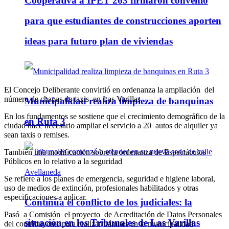
Cooperativa a IPET 263 firmaron convenio
para que estudiantes de construcciones aporten
ideas para futuro plan de viviendas
El Concejo Deliberante convirtió en ordenanza la ampliación del
número de chapas de taxis en Las Varillas.
Municipalidad realiza limpieza de banquinas
En los fundamentos se sostiene que el crecimiento demográfico de la
en Ruta 3
ciudad hace necesario ampliar el servicio a 20 autos de alquiler ya
sean taxis o remises.
También una modificación sobre la ordenanza de Espectáculos
Públicos en lo relativo a la seguridad
Se refiere a los planes de emergencia, seguridad e higiene laboral,
uso de medios de extinción, profesionales habilitados y otras
especificaciones a aplicar.
Continúa el conflicto de los judiciales: la
Pasó a Comisión el proyecto de Acreditación de Datos Personales
situación en los Tribunales de Las Varillas
del contribuyente para realizar trámites en la municipalidad