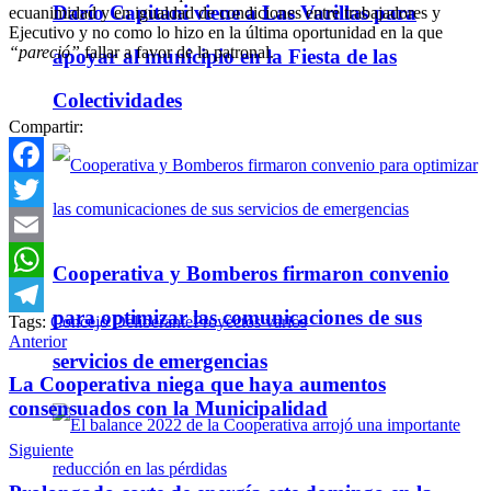
Darío Capitani viene a Las Varillas para
ecuanimidad y en igualdad de condiciones entre trabajadores y
Ejecutivo y no como lo hizo en la última oportunidad en la que
“pareció”
fallar a favor de la patronal.
apoyar al municipio en la Fiesta de las
Colectividades
Compartir:
Facebook
Twitter
Email
Cooperativa y Bomberos firmaron convenio
WhatsApp
para optimizar las comunicaciones de sus
Tags:
Concejo Deliberante
Proyectos varios
Telegram
Anterior
servicios de emergencias
La Cooperativa niega que haya aumentos
consensuados con la Municipalidad
Siguiente