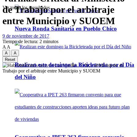
de Trabajo por el arbitraje
Ver todos los ressultados
entre Municipio y SUOEM
Nueva Ronda Sanitaria en Pueblo Chico
9 de noviembre de 2017
Tiempo de lectura: 2 minutos
A
A
A
A
Reset
Realizan este domingo la Bicicleteada por el Día
del Niño