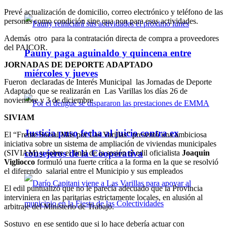
Prevé actualización de domicilio, correo electrónico y teléfono de las
personas como condición sine qua non para esas actividades.
Además otro para la contratación directa de compra a proveedores
del PAICOR.
Pauny paga aguinaldo y quincena entre
JORNADAS DE DEPORTE ADAPTADO
miércoles y jueves
Fueron declaradas de Interés Municipal las Jornadas de Deporte
Adaptado que se realizarán en Las Varillas los días 26 de
noviembre y 3 de diciembre
SIVIAM
Justicia puso fecha al juicio contra ex
El “Frente Social Más por Las Varillas” presentó una ambiciosa
iniciativa sobre un sistema de ampliación de viviendas municipales
consejeros de la Cooperativa
(SIVIAM) y sobre el final de la sesión el edil oficialista
Joaquin
Vigliocco
formuló una fuerte crítica a la forma en la que se resolvió
el diferendo salarial entre el Municipio y sus empleados
El edil puntualizó que no le parecía adecuado que la Provincia
interviniera en las paritarias estrictamente locales, en alusión al
arbitraje del Ministerio de Trabajo.
Sostuvo en ese sentido que si lo hace debería actuar con