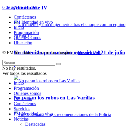
Almafuerte IV
6 de agosto de 2026
Contáctenos
FM Identidad en vivo
Inicio
Programación
Quienes somos
Ubicación
Un detenido por un robo ocurrido el 21 de julio
© FM Identidad - Desarrollo y hospedaje
Desatec Web
.
pasado
No hay resultados.
Ver todos los ressultados
Inicio
Programación
Quienes somos
No paran los robos en Las Varillas
Ubicación
Contáctenos
Servicios
FM Identidad en vivo
Noticias
Destacadas