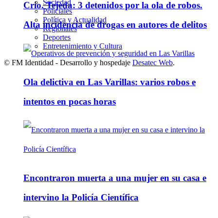
Sociedad
Crio. Tejeda: 3 detenidos por la ola de robos.
Policiales
Política y Actualidad
Alta incidencia de drogas en autores de delitos
Regionales
Deportes
Entretenimiento y Cultura
© FM Identidad - Desarrollo y hospedaje
Desatec Web
.
Ola delictiva en Las Varillas: varios robos e
intentos en pocas horas
Encontraron muerta a una mujer en su casa e
intervino la Policía Científica