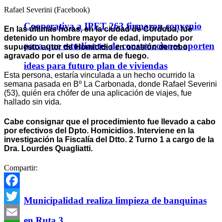
Rafael Severini (Facebook)
Cooperativa a IPET 263 firmaron convenio
En las últimas horas, en la ciudad de Córdoba, fue
detenido un hombre mayor de edad, imputado por
para que estudiantes de construcciones aporten
supuesto autor de Homicidio en ocasión de robo
agravado por el uso de arma de fuego.
ideas para futuro plan de viviendas
Esta persona, estaría vinculada a un hecho ocurrido la
semana pasada en Bº La Carbonada, donde Rafael Severini
(53), quién era chófer de una aplicación de viajes, fue
hallado sin vida.
Cabe consignar que el procedimiento fue llevado a cabo
por efectivos del Dpto. Homicidios. Interviene en la
investigación la Fiscalía del Dtto. 2 Turno 1 a cargo de la
Dra. Lourdes Quagliatti.
Compartir:
Facebook
Municipalidad realiza limpieza de banquinas
Twitter
en Ruta 3