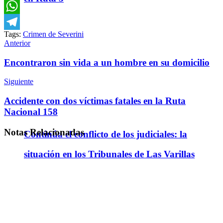
Email
WhatsApp
Tags:
Crimen de Severini
Telegram
Anterior
Encontraron sin vida a un hombre en su domicilio
Siguiente
Accidente con dos víctimas fatales en la Ruta
Nacional 158
Notas
Relacionadas
Continúa el conflicto de los judiciales: la
situación en los Tribunales de Las Varillas