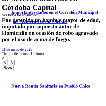
Córdoba Capital
Importantes daños en el Corralón Municipal
Ver todos los ressultados
Fue detenido un hombre mayor de edad,
por los fuertes vientos del sur
imputado por supuesto autor de
Homicidio en ocasión de robo agravado
por el uso de arma de fuego.
11 de mayo de 2025
Tiempo de lectura: 1 minuto
A
A
A
A
Reset
Nueva Ronda Sanitaria en Pueblo Chico