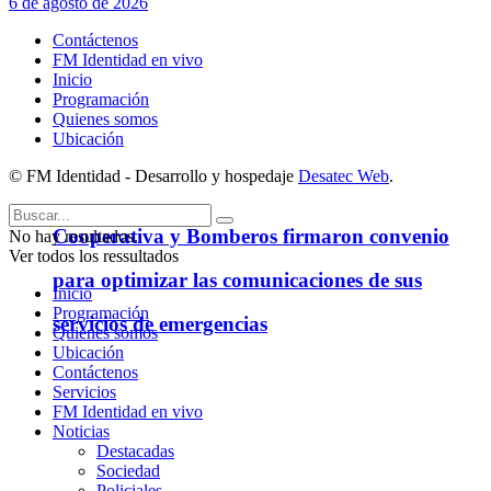
6 de agosto de 2026
Contáctenos
FM Identidad en vivo
Inicio
Programación
Quienes somos
Ubicación
© FM Identidad - Desarrollo y hospedaje
Desatec Web
.
Cooperativa y Bomberos firmaron convenio
No hay resultados.
Ver todos los ressultados
para optimizar las comunicaciones de sus
Inicio
Programación
servicios de emergencias
Quienes somos
Ubicación
Contáctenos
Servicios
FM Identidad en vivo
Noticias
Destacadas
Sociedad
Policiales