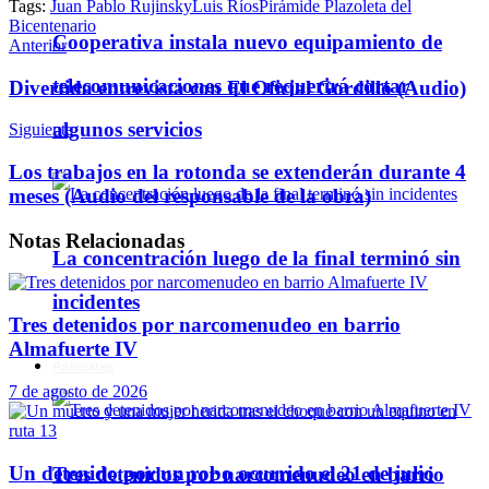
Tags:
Juan Pablo Rujinsky
Luis Ríos
Pirámide Plazoleta del
Telegram
Bicentenario
Cooperativa instala nuevo equipamiento de
Anterior
telecomunicaciones que requerirá cortar
Divertida entrevista con El Oficial Gordillo (Audio)
algunos servicios
Siguiente
Los trabajos en la rotonda se extenderán durante 4
meses (Audio del responsable de la obra)
Notas
Relacionadas
La concentración luego de la final terminó sin
incidentes
Tres detenidos por narcomenudeo en barrio
Almafuerte IV
Policiales
7 de agosto de 2026
Un detenido por un robo ocurrido el 21 de julio
Tres detenidos por narcomenudeo en barrio