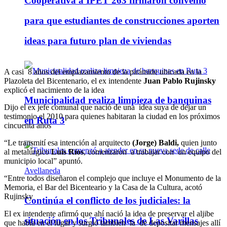
Cooperativa a IPET 263 firmaron convenio
para que estudiantes de construcciones aporten
ideas para futuro plan de viviendas
A casi 8 años del emplazamiento de la pirámide ubicada en la
Plazoleta del Bicentenario, el ex intendente
Juan Pablo Rujinsky
explicó el nacimiento de la idea
Municipalidad realiza limpieza de banquinas
Dijo el ex jefe comunal que nació de una idea suya de dejar un
testimonio el 2010 para quienes habitaran la ciudad en los próximos
en Ruta 3
cincuenta años
“Le transmití esa intención al arquitecto
(Jorge) Baldi,
quien junto
al metalúrgico
Luis Ríos
, comenzaron a trabajar con un equipo del
municipio local” apuntó.
“Entre todos diseñaron el complejo que incluye el Monumento de la
Memoria, el Bar del Bicenteario y la Casa de la Cultura, acotó
Rujinsky
Continúa el conflicto de los judiciales: la
El ex intendente afirmó que ahí nació la idea de preservar el aljibe
situación en los Tribunales de Las Varillas
que había en el lugar y surgió también la de depositar mensajes allí