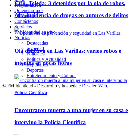
Crio. Tejeda: 3 detenidos por la ola de robos.
Programación
Quienes somos
Alta incidencia de drogas en autores de delitos
Ubicación
Contáctenos
Servicios
FM Identidad en vivo
Noticias
Destacadas
Sociedad
Ola delictiva en Las Varillas: varios robos e
Policiales
Política y Actualidad
intentos en pocas horas
Regionales
Deportes
Entretenimiento y Cultura
© FM Identidad - Desarrollo y hospedaje
Desatec Web
.
Encontraron muerta a una mujer en su casa e
intervino la Policía Científica