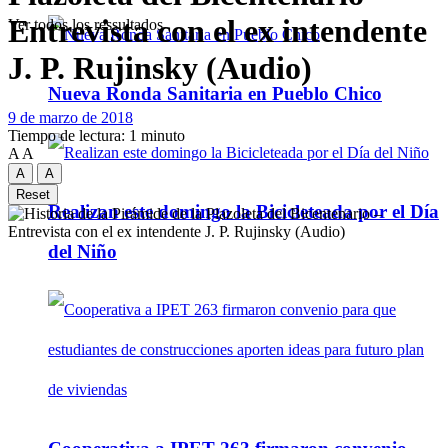
Entrevista con el ex intendente
Ver todos los ressultados
J. P. Rujinsky (Audio)
Nueva Ronda Sanitaria en Pueblo Chico
9 de marzo de 2018
Tiempo de lectura: 1 minuto
A
A
A
A
Reset
Realizan este domingo la Bicicleteada por el Día
del Niño