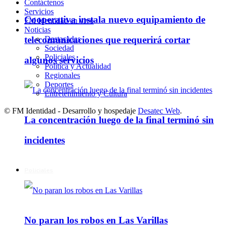
Contáctenos
Servicios
Cooperativa instala nuevo equipamiento de
FM Identidad en vivo
Noticias
Destacadas
telecomunicaciones que requerirá cortar
Sociedad
Policiales
algunos servicios
Política y Actualidad
Regionales
Deportes
Entretenimiento y Cultura
© FM Identidad - Desarrollo y hospedaje
Desatec Web
.
La concentración luego de la final terminó sin
incidentes
Policiales
No paran los robos en Las Varillas