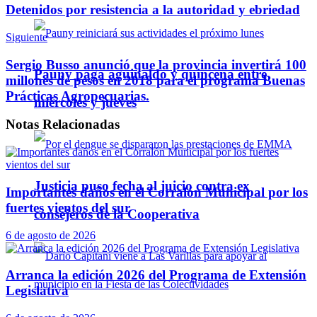
Detenidos por resistencia a la autoridad y ebriedad
Siguiente
Sergio Busso anunció que la provincia invertirá 100
Pauny paga aguinaldo y quincena entre
millones de pesos en 2018 para el programa Buenas
Prácticas Agropecuarias.
miércoles y jueves
Notas
Relacionadas
Justicia puso fecha al juicio contra ex
Importantes daños en el Corralón Municipal por los
fuertes vientos del sur
consejeros de la Cooperativa
6 de agosto de 2026
Arranca la edición 2026 del Programa de Extensión
Legislativa