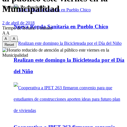
Municipalidad
Ver todos los ressultados
2 de abril de 2018
Nueva Ronda Sanitaria en Pueblo Chico
Tiempo de lectura: 1 minuto
A
A
A
A
Reset
Realizan este domingo la Bicicleteada por el Día
del Niño