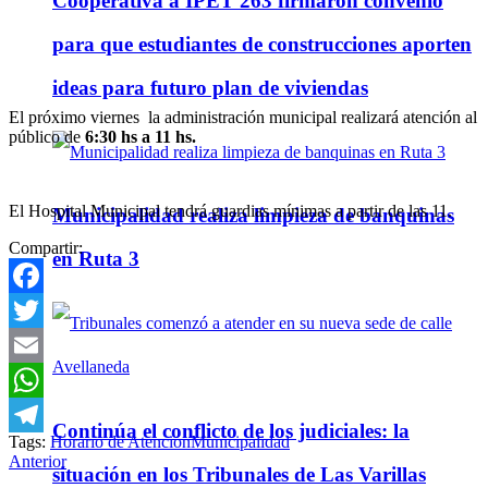
Cooperativa a IPET 263 firmaron convenio
para que estudiantes de construcciones aporten
ideas para futuro plan de viviendas
El próximo viernes la administración municipal realizará atención al
público de
6:30 hs a 11 hs.
El Hospital Municipal tendrá guardias mínimas a partir de las 11.
Municipalidad realiza limpieza de banquinas
Compartir:
en Ruta 3
Facebook
Twitter
Email
WhatsApp
Continúa el conflicto de los judiciales: la
Tags:
Horario de Atención
Municipalidad
Telegram
Anterior
situación en los Tribunales de Las Varillas