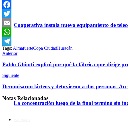
Facebook
Twitter
Cooperativa instala nuevo equipamiento de telec
Email
WhatsApp
Tags:
Almafuerte
Copa Ciudad
Huracán
Telegram
Anterior
Pablo Ghiotti explicó por qué la fábrica que dirige p
Siguiente
Decomisaron lácteos y detuvieron a dos personas. Ac
Notas
Relacionadas
La concentración luego de la final terminó sin in
Policiales