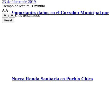
23 de febrero de 2019
Tiempo de lectura: 1 minuto
A
A
Importantes daños en el Corralón Municipal por l
A
A
Ver todos los ressultados
Reset
Nueva Ronda Sanitaria en Pueblo Chico