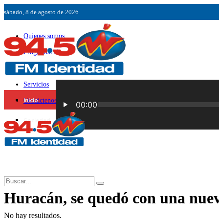
sábado, 8 de agosto de 2026
Quienes somos
Programación
Ubicación
Servicios
Inicio
Contáctenos
Sociedad
Huracán, se quedó con una nuev
No hay resultados.