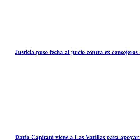
Justicia puso fecha al juicio contra ex consejeros
Darío Capitani viene a Las Varillas para apoyar a