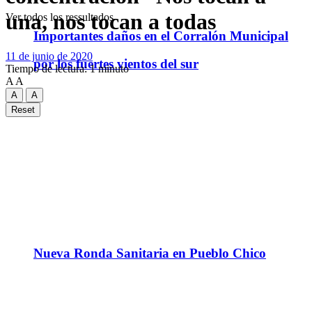
una, nos tocan a todas
Ver todos los ressultados
Importantes daños en el Corralón Municipal
11 de junio de 2020
por los fuertes vientos del sur
Tiempo de lectura: 1 minuto
A
A
A
A
Reset
Nueva Ronda Sanitaria en Pueblo Chico