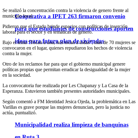
Se realizó la concentración contra la violencia de genero frente al
Cooperativa a IPET 263 firmaron convenio
municipio local.
Pidieron que el Estado brinde espacios con políticas de inserción
para que estudiantes de construcciones aporten
laboral para el sector y en temáticas de género.
ideas para futuro plan de viviendas
Bajo el lema “Tocan a una, nos tocan a todas”, más de 70 mujeres se
convocaron en el lugar, quienes repudiaron los hechos de violencia
contra la mujer.
Otro de los reclamos fue para que el gobierno municipal genere
políticas propias que permitan erradicar la desigualdad de la mujer
en la sociedad.
La convocatoria fue realizada por Les Chapanay y La Casa de la
Esperanza. Estuvieron también presentes autoridades municipales.
Según comentó a FM Identidad Jesica Ojeda, la problemática en Las
Varillas es grave porque las mujeres denuncian, pero la justicia no
actúa, puntualizó.
Municipalidad realiza limpieza de banquinas
en Ruta 3