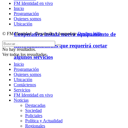
FM Identidad en vivo
Inicio
Programación
Quienes somos
Ubicación
© FM Identidad - Desarrollo y hospedaje
Desatec Web
.
Cooperativa instala nuevo equipamiento de
telecomunicaciones que requerirá cortar
No hay resultados.
Ver todos los ressultados
algunos servicios
Inicio
Programación
Quienes somos
Ubicación
Contáctenos
Servicios
FM Identidad en vivo
Noticias
Destacadas
Sociedad
Policiales
Política y Actualidad
Regionales