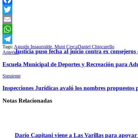
Facebook
Twitter
Email
WhatsApp
Tags:
Agustín Insaurralde. Muni Cerca
Daniel Chiocarello
Telegram
Justicia puso fecha al juicio contra ex consejeros
Anterior
Escuela Municipal de Deportes y Recreación para Ad
Siguiente
Inspecciones Jurídicas avaló los nombres propuestos
Notas
Relacionadas
Darío Capitani viene a Las Varillas para apoyar a