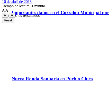
16 de abril de 2018
Tiempo de lectura: 1 minuto
A
A
Importantes daños en el Corralón Municipal por l
A
A
Ver todos los ressultados
Reset
Nueva Ronda Sanitaria en Pueblo Chico