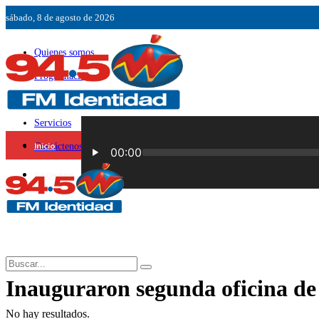
sábado, 8 de agosto de 2026
Quienes somos
Programación
Ubicación
Servicios
Inicio
Contáctenos
Sociedad
Inauguraron segunda oficina d
No hay resultados.