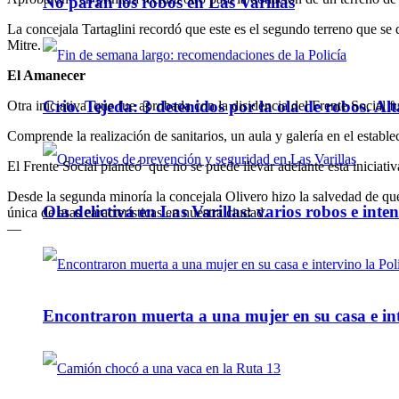
No paran los robos en Las Varillas
La concejala Tartaglini recordó que este es el segundo terreno que se
Mitre.
El Amanecer
Crio. Tejeda: 3 detenidos por la ola de robos. Alt
Otra iniciativa que fue aprobada con la disidencia del Frente Social
Comprende la realización de sanitarios, un aula y galería en el establ
El Frente Social planteó que no se puede llevar adelante esta iniciat
Desde la segunda minoría la concejala Olivero hizo la salvedad de que
Ola delictiva en Las Varillas: varios robos e inte
única de esas características en nuestra ciudad.
—
Encontraron muerta a una mujer en su casa e inte