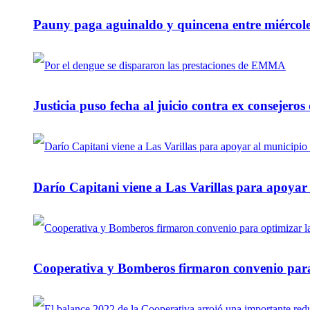
Pauny paga aguinaldo y quincena entre miércole
Justicia puso fecha al juicio contra ex consejeros
Darío Capitani viene a Las Varillas para apoyar a
Cooperativa y Bomberos firmaron convenio para 