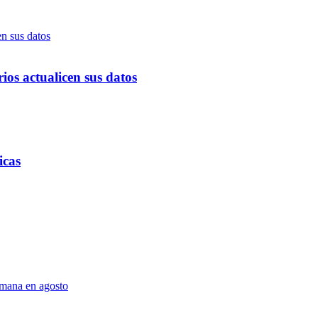
ios actualicen sus datos
icas