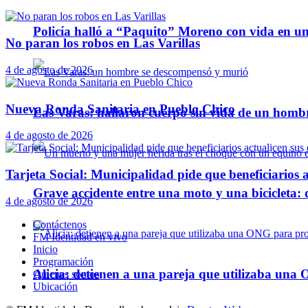
Policía halló a “Paquito” Moreno con vida en u
No paran los robos en Las Varillas
4 de agosto de 2026
Nueva Ronda Sanitaria en Pueblo Chico
Las Varas: hallaron cuerpo sin vida de un homb
4 de agosto de 2026
Tarjeta Social: Municipalidad pide que beneficiarios a
Grave accidente entre una moto y una bicicleta: 
4 de agosto de 2026
Contáctenos
FM Identidad en vivo
Inicio
Programación
Alicia: detienen a una pareja que utilizaba un
Quienes somos
Ubicación