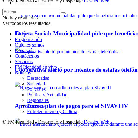
© FM Identidad - Desarrollo y hospedaje
Desatec Web
.
Política y Actualidad
No hay resultados.
Ver todos los ressultados
Tarjeta Social: Municipalidad pide que beneficiar
Inicio
Programación
Quienes somos
Ubicación
Contáctenos
Servicios
FM Identidad en vivo
Cooperativa alertó por intentos de estafas telefón
Noticias
Destacadas
Sociedad
Policiales
Política y Actualidad
Regionales
Aprobaron plan de pagos para el SIVAVI IV
Deportes
Entretenimiento y Cultura
© FM Identidad - Desarrollo y hospedaje
Desatec Web
.