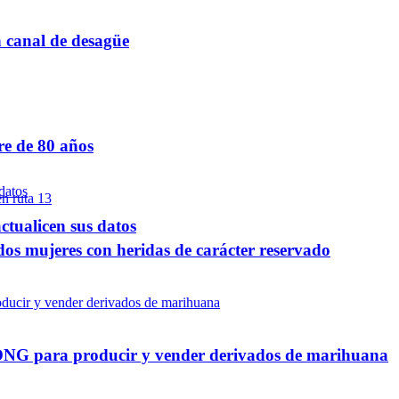
n canal de desagüe
re de 80 años
ctualicen sus datos
dos mujeres con heridas de carácter reservado
a ONG para producir y vender derivados de marihuana