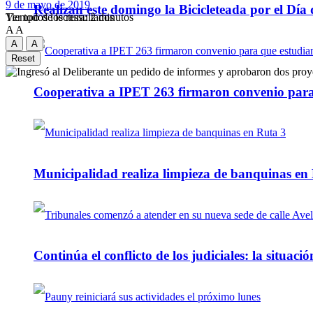
9 de mayo de 2019
Realizan este domingo la Bicicleteada por el Día 
Tiempo de lectura: 2 minutos
Ver todos los ressultados
A
A
A
A
Reset
Cooperativa a IPET 263 firmaron convenio para q
Municipalidad realiza limpieza de banquinas en
Continúa el conflicto de los judiciales: la situaci