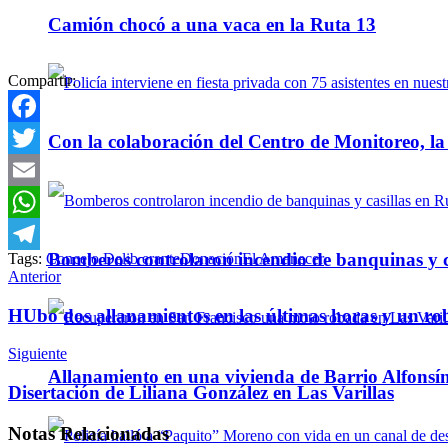
Camión chocó a una vaca en la Ruta 13
Compartir:
Facebook
Con la colaboración del Centro de Monitoreo, l
Twitter
Email
WhatsApp
Bomberos controlaron incendio de banquinas y c
Tags:
Concejo Delib erante
Donación
El Amanecer
Telegram
Anterior
HUbo dos allanamientos en las últimas horas y un ro
Siguiente
Allanamiento en una vivienda de Barrio Alfonsín
Disertación de Liliana González en Las Varillas
Notas
Relacionadas