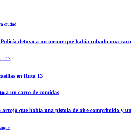
a Policía detuvo a un menor que había robado una cart
asillas en Ruta 13
bo a un carro de comidas
 arrojó que había una pistola de aire comprimido y u