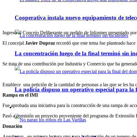
Cooperativa instala nuevo equipamiento de telec
Ingresó al Concejo Deliberante un pedido de Informes presentado por 
El concejal
Javier Dupraz
recordó que este tema fue planteado hace 
La concentración luego de la final terminó sin in
Se trata de una contribución por Industria y Comercio que ha generad
Establece una petición de la cantidad de personas a las que se les ha 
La policía dispuso un operativo especial para la f
Rampa en el IMI
Fue aprobada una iniciativa para la construcción de una rampa de acc
Policiales
Pasó a comisión un proyecto proveniente del programa de Extensión 
Donación
Aprobaron en primera lectura otro para la donación de un terreno de 