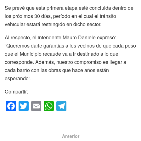
Se prevé que esta primera etapa esté concluida dentro de
los próximos 30 días, período en el cual el tránsito
vehicular estará restringido en dicho sector.
Al respecto, el intendente Mauro Daniele expresó:
“Queremos darle garantías a los vecinos de que cada peso
que el Municipio recaude va a ir destinado a lo que
corresponde. Además, nuestro compromiso es llegar a
cada barrio con las obras que hace años están
esperando”.
Compartir:
F
T
E
W
T
a
wi
m
h
el
c
tt
ail
at
e
e
er
s
gr
Anterior