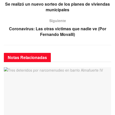
b
A
a
Se realizó un nuevo sorteo de los planes de viviendas
o
p
m
municipales
o
p
Siguiente
k
Coronavirus: Las otras victimas que nadie ve (Por
Fernando Movalli)
Notas
Relacionadas