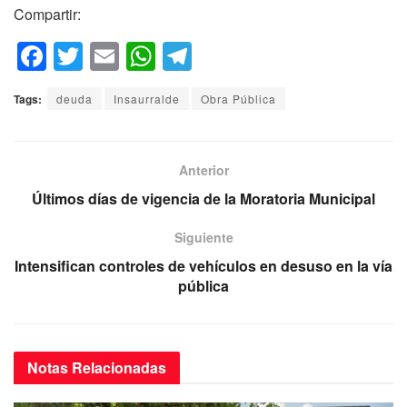
Compartir:
F
T
E
W
T
a
wi
m
h
el
Tags:
deuda
Insaurralde
Obra Pública
c
tt
ail
at
e
e
er
s
gr
b
A
a
Anterior
o
p
m
Últimos días de vigencia de la Moratoria Municipal
o
p
Siguiente
k
Intensifican controles de vehículos en desuso en la vía
pública
Notas
Relacionadas