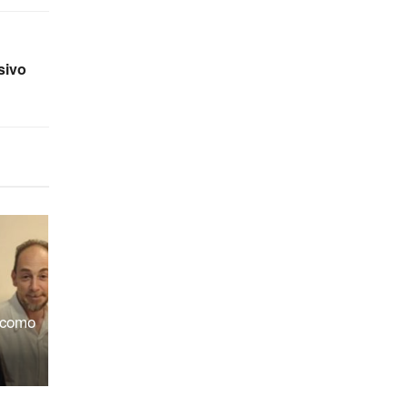
sivo
 como