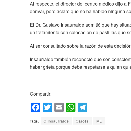
Al respecto, el director del centro médico dijo
derivar, pero aclaró que no ha habido ninguna sol
El Dr. Gustavo Insaurralde admitió que hay situ
un tratamiento con colocación de pastillas que se
Al ser consultado sobre la razón de esta decisión
Insaurralde también reconoció que son conscient
haber grieta porque debe respetarse a quien quie
—
Compartir:
F
T
E
W
T
a
wi
m
h
el
Tags:
G Insaurralde
Garcés
IVE
c
tt
ail
at
e