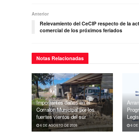
e
er
s
gr
b
A
a
Anterior
o
p
m
Relevamiento del CeCIP respecto de la ac
comercial de los próximos feriados
o
p
k
Notas
Relacionadas
Importantes daños en el
Arran
Corralón Municipal por los
Prog
fuertes vientos del sur
Legis
6 DE AGOSTO DE 2026
6 DE