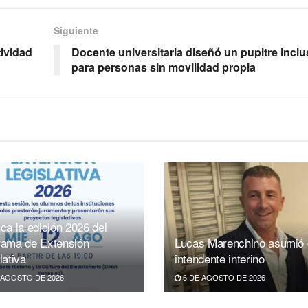
Siguiente
tividad
Docente universitaria diseñó un pupitre inclu
para personas sin movilidad propia
ca la edición 2026 del
rama de Extensión
Lucas Marenchino asumió
lativa
intendente interino
 AGOSTO DE 2026
6 DE AGOSTO DE 2026