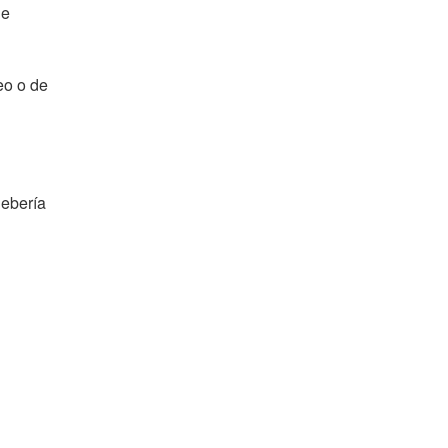
de
eo o de
debería