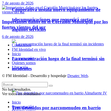
7 de agosto de 2026
Cooperativa instala nuevo equipamiento de
telecomunicaciones que requerirá cortar
Importantes daños en el Corralón Municipal por los
fuertes vientos del sur
algunos servicios
6 de agosto de 2026
Contáctenos
FM Identidad en vivo
Inicio
La concentración luego de la final terminó sin
Programación
Quienes somos
Ubicación
incidentes
© FM Identidad - Desarrollo y hospedaje
Desatec Web
.
Policiales
No hay resultados.
Ver todos los ressultados
Inicio
Programación
Tres detenidos por narcomenudeo en barrio