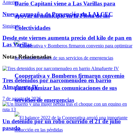
Anterior
Darío Capitani viene a Las Varillas para
Nueva campaña de Prevención de LALCEC
apoyar al municipio en la Fiesta de las
Siguiente
Colectividades
Desde este viernes aumenta precio del kilo de pan en
Las Varillas
Notas
Relacionadas
Cooperativa y Bomberos firmaron convenio
Tres detenidos por narcomenudeo en barrio
Almafuerte IV
para optimizar las comunicaciones de sus
7 de agosto de 2026
servicios de emergencias
Un detenido por un robo ocurrido el 21 de julio
pasado