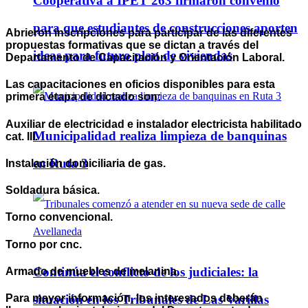
Cooperativa a IPET 263 firmaron convenio
para que estudiantes de construcciones aporten
Abrieron inscripciones para participar de las diferentes
propuestas formativas que se dictan a través del
ideas para futuro plan de viviendas
Departamento de Capacitación y Orientación Laboral.
Las capacitaciones en oficios disponibles para esta
primera etapa de dictado son:
Auxiliar de electricidad e instalador electricista habilitado
Municipalidad realiza limpieza de banquinas
cat. III.
en Ruta 3
Instalación domiciliaria de gas.
Soldadura básica.
Torno convencional.
Torno por cnc.
Continúa el conflicto de los judiciales: la
Armado de muebles de melanina.
situación en los Tribunales de Las Varillas
Para mayor información, los interesados deberán