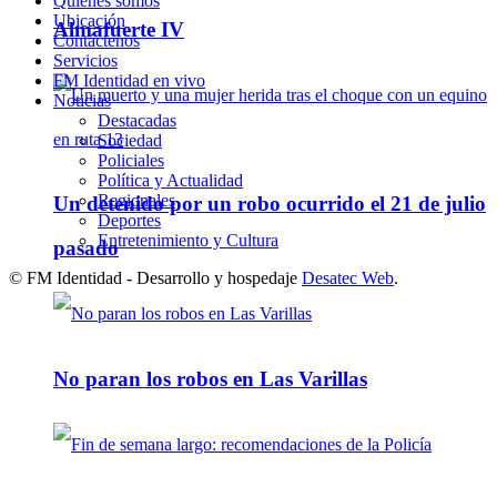
Quienes somos
Ubicación
Almafuerte IV
Contáctenos
Servicios
FM Identidad en vivo
Noticias
Destacadas
Sociedad
Policiales
Política y Actualidad
Regionales
Un detenido por un robo ocurrido el 21 de julio
Deportes
Entretenimiento y Cultura
pasado
© FM Identidad - Desarrollo y hospedaje
Desatec Web
.
No paran los robos en Las Varillas