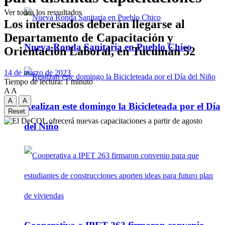
Ver todos los ressultados
Los interesados deberán llegarse al
Departamento de Capacitación y
Nueva Ronda Sanitaria en Pueblo Chico
Orientación Laboral, en Tucumán 52
14 de marzo de 2023
Tiempo de lectura: 1 minuto
A
A
A
A
Realizan este domingo la Bicicleteada por el Día
Reset
del Niño