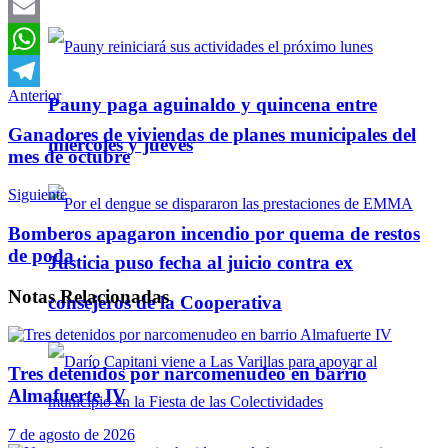
Twitter
Email
WhatsApp
Anterior
Telegram
Pauny paga aguinaldo y quincena entre
Ganadores de viviendas de planes municipales del
miércoles y jueves
mes de octubre
Siguiente
Bomberos apagaron incendio por quema de restos
de poda
Justicia puso fecha al juicio contra ex
Notas
Relacionadas
consejeros de la Cooperativa
Tres detenidos por narcomenudeo en barrio
Almafuerte IV
7 de agosto de 2026