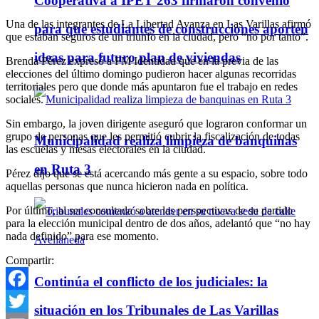
Cooperativa a IPET 263 firmaron convenio
Una de las integrantes de La Libertad Avanza en Las Varillas afirmó
para que estudiantes de construcciones aporten
que estaban seguros de un triunfo en la ciudad, pero “no por tanto”.
ideas para futuro plan de viviendas
Brenda Pérez expresó a FM Identidad que en la previa de las
elecciones del último domingo pudieron hacer algunas recorridas
territoriales pero que donde más apuntaron fue el trabajo en redes
sociales.
Sin embargo, la joven dirigente aseguró que lograron conformar un
grupo de personas que les permitió cubrir la fiscalización de todas
Municipalidad realiza limpieza de banquinas
las escuelas y mesas electorales en la ciudad.
en Ruta 3
Pérez dijo que se está acercando más gente a su espacio, sobre todo
aquellas personas que nunca hicieron nada en política.
Por último, al ser consultada sobre las perspectivas de su partido
para la elección municipal dentro de dos años, adelantó que “no hay
nada definido” para ese momento.
Compartir:
Continúa el conflicto de los judiciales: la
Facebook
situación en los Tribunales de Las Varillas