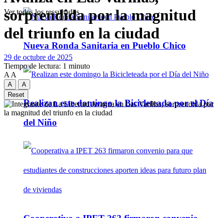
sorprendida por la magnitud
Ver todos los ressultados
del triunfo en la ciudad
Nueva Ronda Sanitaria en Pueblo Chico
29 de octubre de 2025
Tiempo de lectura: 1 minuto
A
A
A
A
Reset
Realizan este domingo la Bicicleteada por el Día
del Niño