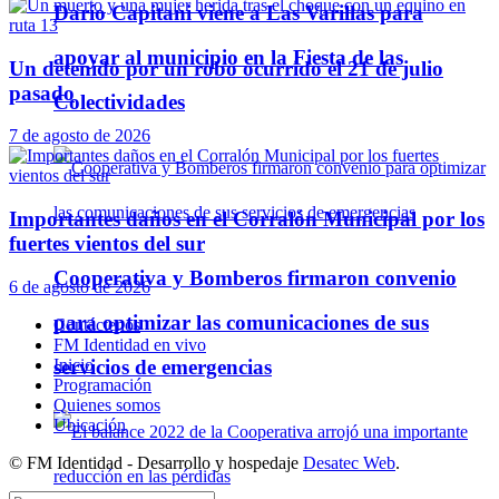
Darío Capitani viene a Las Varillas para
apoyar al municipio en la Fiesta de las
Un detenido por un robo ocurrido el 21 de julio
pasado
Colectividades
7 de agosto de 2026
Importantes daños en el Corralón Municipal por los
fuertes vientos del sur
Cooperativa y Bomberos firmaron convenio
6 de agosto de 2026
para optimizar las comunicaciones de sus
Contáctenos
FM Identidad en vivo
servicios de emergencias
Inicio
Programación
Quienes somos
Ubicación
© FM Identidad - Desarrollo y hospedaje
Desatec Web
.