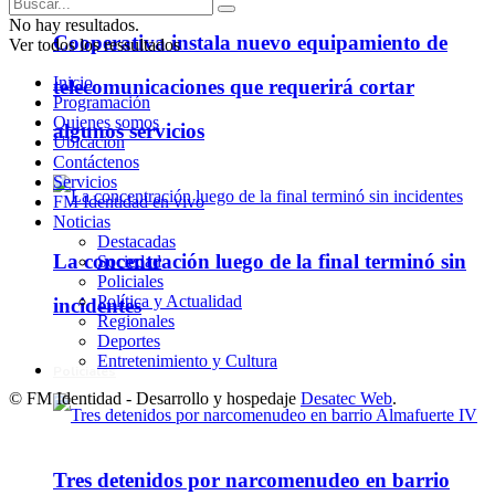
No hay resultados.
Cooperativa instala nuevo equipamiento de
Ver todos los ressultados
Inicio
telecomunicaciones que requerirá cortar
Programación
Quienes somos
algunos servicios
Ubicación
Contáctenos
Servicios
FM Identidad en vivo
Noticias
Destacadas
La concentración luego de la final terminó sin
Sociedad
Policiales
Política y Actualidad
incidentes
Regionales
Deportes
Entretenimiento y Cultura
Policiales
© FM Identidad - Desarrollo y hospedaje
Desatec Web
.
Tres detenidos por narcomenudeo en barrio