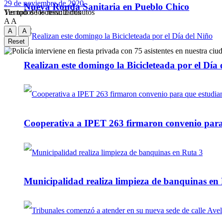
29 de noviembre de 2020
Nueva Ronda Sanitaria en Pueblo Chico
Tiempo de lectura: 2 minutos
Ver todos los ressultados
A
A
A
A
Reset
Realizan este domingo la Bicicleteada por el Día 
Cooperativa a IPET 263 firmaron convenio para q
Municipalidad realiza limpieza de banquinas en