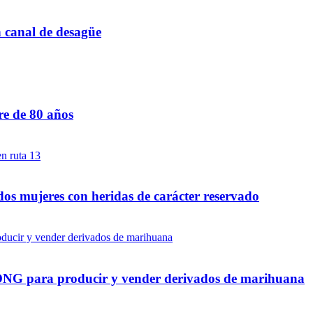
n canal de desagüe
re de 80 años
dos mujeres con heridas de carácter reservado
a ONG para producir y vender derivados de marihuana