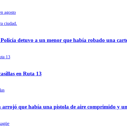
a Policía detuvo a un menor que había robado una cart
asillas en Ruta 13
 arrojó que había una pistola de aire comprimido y u