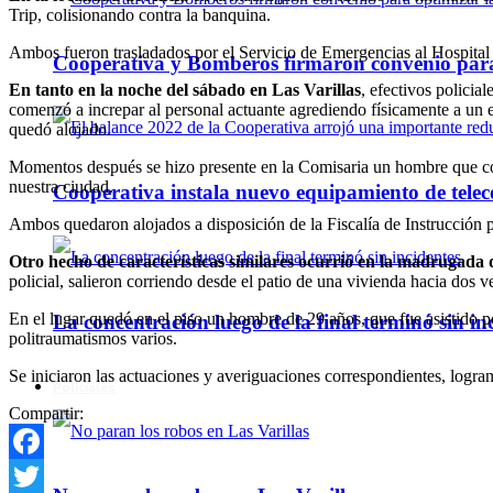
Trip, colisionando contra la banquina.
Ambos fueron trasladados por el Servicio de Emergencias al Hospital 
Cooperativa y Bomberos firmaron convenio para 
En tanto en la noche del sábado en Las Varillas
, efectivos polici
comenzó a increpar al personal actuante agrediendo físicamente a un ef
quedó alojado.
Momentos después se hizo presente en la Comisaria un hombre que com
nuestra ciudad.
Cooperativa instala nuevo equipamiento de telec
Ambos quedaron alojados a disposición de la Fiscalía de Instrucción 
Otro hecho de características similares ocurrió en la madrugada
policial, salieron corriendo desde el patio de una vivienda hacia dos ve
En el lugar quedó en el piso un hombre de 29 años, que fue asistido 
La concentración luego de la final terminó sin in
politraumatismos varios.
Se iniciaron las actuaciones y averiguaciones correspondientes, logran
Policiales
Compartir:
Facebook