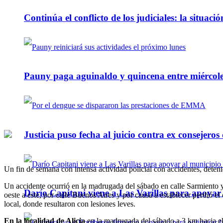
Continúa el conflicto de los judiciales: la situaci
Pauny paga aguinaldo y quincena entre miércole
Justicia puso fecha al juicio contra ex consejeros
Un fin de semana con intensa actividad policial con accidentes, dete
Un accidente ocurrió en la madrugada del sábado en calle Sarmiento
Darío Capitani viene a Las Varillas para apoyar a
oeste a este, por calle Buenos Aires y por causa a establecer perdió e
local, donde resultaron con lesiones leves.
En la localidad de Alicia
en la madrugada del sábado a 3 km hacia el s