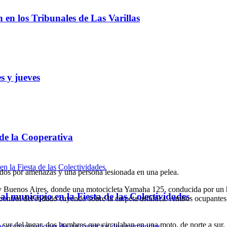
ón en los Tribunales de Las Varillas
s y jueves
 de la Cooperativa
nidos por amenazas y una persona lesionada en una pelea.
 y Buenos Aires, donde una motocicleta Yamaha 125, conducida por un 
l municipio en la Fiesta de las Colectividades
l control del rodado cayendo sobre la carpeta asfáltica. Ambos ocupantes 
ur del lugar, dos hombres que circulaban en una moto, de norte a sur, al