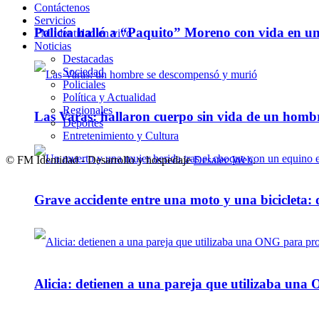
Contáctenos
Servicios
Policía halló a “Paquito” Moreno con vida en u
FM Identidad en vivo
Noticias
Destacadas
Sociedad
Policiales
Política y Actualidad
Regionales
Las Varas: hallaron cuerpo sin vida de un homb
Deportes
Entretenimiento y Cultura
© FM Identidad - Desarrollo y hospedaje
Desatec Web
.
Grave accidente entre una moto y una bicicleta: 
Alicia: detienen a una pareja que utilizaba un