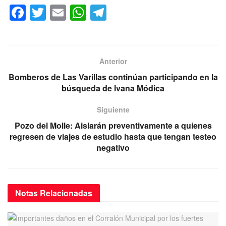
F
T
E
W
T
a
wi
m
h
el
c
tt
ail
at
e
e
er
s
gr
Anterior
b
A
a
Bomberos de Las Varillas continúan participando en la
o
p
m
búsqueda de Ivana Módica
o
p
Siguiente
k
Pozo del Molle: Aislarán preventivamente a quienes
regresen de viajes de estudio hasta que tengan testeo
negativo
Notas
Relacionadas