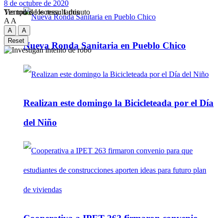
8 de octubre de 2020
Tiempo de lectura: 1 minuto
Ver todos los ressultados
A
A
A
A
Reset
Nueva Ronda Sanitaria en Pueblo Chico
Realizan este domingo la Bicicleteada por el Día
del Niño