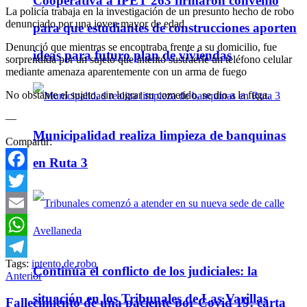
Cooperativa a IPET 263 firmaron convenio
La policía trabaja en la investigación de un presunto hecho de robo
denunciado por una joven mayor de edad
para que estudiantes de construcciones aporten
Denunció que mientras se encontraba frente a su domicilio, fue
ideas para futuro plan de viviendas
sorprendida por un sujeto que intentó sustraerle un teléfono celular
mediante amenaza aparentemente con un arma de fuego
No obstante el sujeto, sin lograr su cometido, se dio a la fuga.
—
Municipalidad realiza limpieza de banquinas
Compartir:
en Ruta 3
Facebook
Twitter
Email
WhatsApp
Tags:
intento de robo
Telegram
Continúa el conflicto de los judiciales: la
Anterior
situación en los Tribunales de Las Varillas
Fallecimiento de una paciente por Covid 19: carta