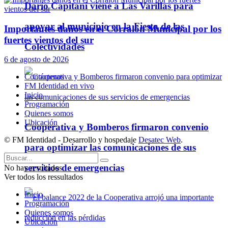
Darío Capitani viene a Las Varillas para
apoyar al municipio en la Fiesta de las
Importantes daños en el Corralón Municipal por los
fuertes vientos del sur
Colectividades
6 de agosto de 2026
Contáctenos
FM Identidad en vivo
Inicio
Programación
Quienes somos
Ubicación
Cooperativa y Bomberos firmaron convenio
© FM Identidad - Desarrollo y hospedaje
Desatec Web
.
para optimizar las comunicaciones de sus
servicios de emergencias
No hay resultados.
Ver todos los ressultados
Inicio
Programación
Quienes somos
Ubicación