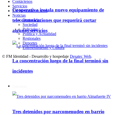
Contáctenos
Servicios
Cooperativa instala nuevo equipamiento de
FM Identidad en vivo
Noticias
telecomunicaciones que requerirá cortar
Destacadas
Sociedad
Policiales
algunos servicios
Política y Actualidad
Regionales
Deportes
Entretenimiento y Cultura
© FM Identidad - Desarrollo y hospedaje
Desatec Web
.
La concentración luego de la final terminó sin
incidentes
Policiales
Tres detenidos por narcomenudeo en barrio