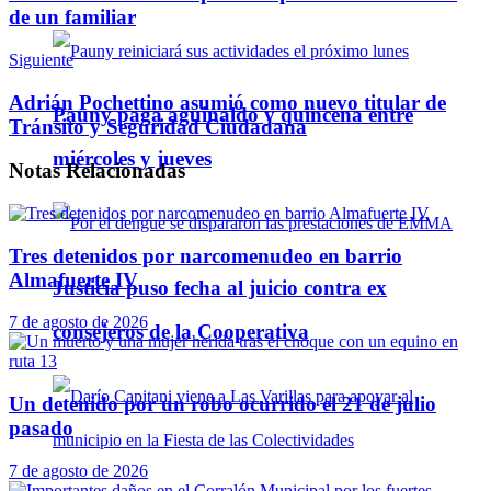
de un familiar
Siguiente
Adrián Pochettino asumió como nuevo titular de
Pauny paga aguinaldo y quincena entre
Tránsito y Seguridad Ciudadana
miércoles y jueves
Notas
Relacionadas
Tres detenidos por narcomenudeo en barrio
Almafuerte IV
Justicia puso fecha al juicio contra ex
7 de agosto de 2026
consejeros de la Cooperativa
Un detenido por un robo ocurrido el 21 de julio
pasado
7 de agosto de 2026