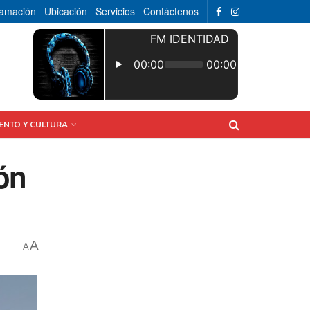
ramación
Ubicación
Servicios
Contáctenos
ENTO Y CULTURA
lón
A
A