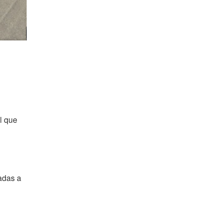
l que
adas a