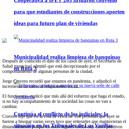
Cooperativa a IPET 263 firmaron convenio
para que estudiantes de construcciones aporten
ideas para futuro plan de viviendas
Municipalidad realiza limpieza de banquinas
Después de conocido el dato de los casos de ayer, el Secretario de
Salud municipal admitió que está decepcionado por el
en Ruta 3
comportamiento de algunas personas de la ciudad.
Jorge Cravero recordó que estamos en pandemia, y adjudicó el
incremento de casos al relajamiento social.
El funcionario explicó que más allá del esfuerzo que haga el estado,
si no hay acompañamiento de la sociedad las cosas no van a
cambiar.
Continúa el conflicto de los judiciales: la
Cravero dijo que en la cola de cerca de 100 personas que ayer se
fueron a hisopar varias veces tuvo que reiterarles que mantuvieran el
situación en los Tribunales de Las Varillas
distanciamiento porque en estos lugares donde hay casos positivos