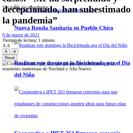
decepcionado, han subestimado
Ver todos los ressultados
la pandemia”
Nueva Ronda Sanitaria en Pueblo Chico
9 de marzo de 2021
Tiempo de lectura: 1 minuto
A
A
A
A
Reset
Realizan este domingo la Bicicleteada por el Día
del Niño