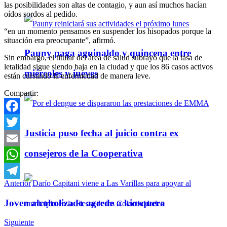
las posibilidades son altas de contagio, y aun así muchos hacían
oídos sordos al pedido.
“en un momento pensamos en suspender los hisopados porque la
situación era preocupante”, afirmó.
Pauny paga aguinaldo y quincena entre
Sin embargo, el titular del área de salud subrayó que la tasa de
letalidad sigue siendo baja en la ciudad y que los 86 casos activos
miércoles y jueves
están cursando la enfermedad de manera leve.
Compartir:
Facebook
Justicia puso fecha al juicio contra ex
Twitter
consejeros de la Cooperativa
Email
WhatsApp
Anterior
Telegram
Joven alcoholizado agrede a kiosquera
Siguiente