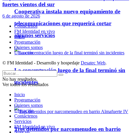
fuertes vientos del sur
Cooperativa instala nuevo equipamiento de
6 de agosto de 2026
telecomunicaciones que requerirá cortar
Contáctenos
FM Identidad en vivo
algunos servicios
Inicio
Programación
Quienes somos
Ubicación
© FM Identidad - Desarrollo y hospedaje
Desatec Web
.
La concentración luego de la final terminó sin
No hay resultados.
incidentes
Ver todos los ressultados
Inicio
Programación
Policiales
Quienes somos
Ubicación
Contáctenos
Servicios
FM Identidad en vivo
Tres detenidos por narcomenudeo en barrio
Noticias