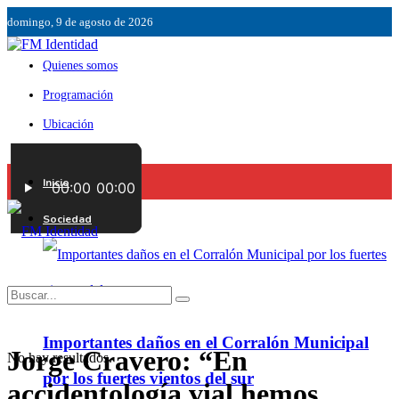
domingo, 9 de agosto de 2026
Quienes somos
Programación
Ubicación
Servicios
Inicio
Contáctenos
Sociedad
Importantes daños en el Corralón Municipal
Jorge Cravero: “En
No hay resultados.
por los fuertes vientos del sur
accidentología vial hemos