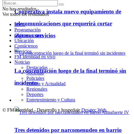
No hay resultados.
Cooperativa instala nuevo equipamiento de
Ver todos los ressultados
telecomunicaciones que requerirá cortar
Inicio
Programación
algunos servicios
Quienes somos
Ubicación
Contáctenos
Servicios
FM Identidad en vivo
Noticias
Destacadas
La concentración luego de la final terminó sin
Sociedad
Policiales
incidentes
Política y Actualidad
Regionales
Deportes
Entretenimiento y Cultura
Policiales
© FM Identidad - Desarrollo y hospedaje
Desatec Web
.
Tres detenidos por narcomenudeo en barrio