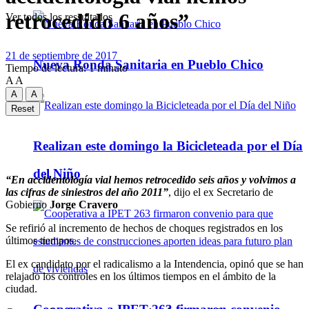
retrocedido 6 años”
Ver todos los ressultados
21 de septiembre de 2017
Nueva Ronda Sanitaria en Pueblo Chico
Tiempo de lectura: 1 minuto
A
A
A
A
Reset
Realizan este domingo la Bicicleteada por el Día
del Niño
“En accidentología vial hemos retrocedido seis años y volvimos a
las cifras de siniestros del año 2011”
, dijo el ex Secretario de
Gobierno
Jorge Cravero
Se refirió al incremento de hechos de choques registrados en los
últimos tiempos.
El ex candidato por el radicalismo a la Intendencia, opinó que se han
relajado los controles en los últimos tiempos en el ámbito de la
ciudad.