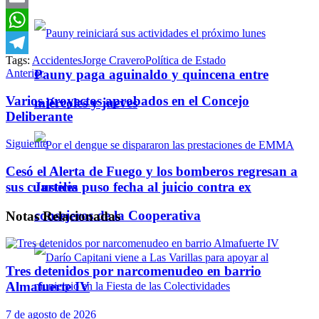
Email
WhatsApp
Tags:
Accidentes
Jorge Cravero
Política de Estado
Telegram
Anterior
Pauny paga aguinaldo y quincena entre
Varios proyectos aprobados en el Concejo
miércoles y jueves
Deliberante
Siguiente
Cesó el Alerta de Fuego y los bomberos regresan a
Justicia puso fecha al juicio contra ex
sus cuarteles
consejeros de la Cooperativa
Notas
Relacionadas
Tres detenidos por narcomenudeo en barrio
Almafuerte IV
7 de agosto de 2026