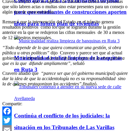
Cooperativa a IPET 263 firmaron convenio
Cravero afirmó que los agentes de tránsito no deben ser personas
que sólo labren actas o multas sino estar presentes para un consejo o
para que estudiantes de construcciones aporten
algún tipo de asesoramiento.
Remarcó que la intervención del Estado en el tránsito genera
ideas para futuro plan de viviendas
resultados positivos como los que se lograron durante la gestión
anterior en la que se redujeron las cifras mensuales de 30 a menos
de 12 siniestros mensuales.
“Todo depende de lo que quiera comunicar una gestión, si obra
pública u otras políticas”
dijo Cravero y parece ser que al actual
Municipalidad realiza limpieza de banquinas
gobierno
“le interesan más las cifras de logros en la obra pública
que es la que difunde ampliamente”
, señaló
en Ruta 3
Cravero añadió que
“parece ser que (el gobierno municipal) quiere
dar la idea de que la accidentología no es su responsabilidad sino
la de quienes protagonizan los accidentes”
,finalizó.
Compartir:
Continúa el conflicto de los judiciales: la
Facebook
situación en los Tribunales de Las Varillas
Twitter