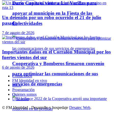
Darío Capitani viene a Las Varillas para
apoyar al municipio en la Fiesta de las
Un detenido por un robo ocurrido el 21 de julio
pasado
Colectividades
7 de agosto de 2026
Importantes daños en el Corralón Municipal por los
fuertes vientos del sur
Cooperativa y Bomberos firmaron convenio
6 de agosto de 2026
para optimizar las comunicaciones de sus
Contáctenos
FM Identidad en vivo
servicios de emergencias
Inicio
Programación
Quienes somos
Ubicación
© FM Identidad - Desarrollo y hospedaje
Desatec Web
.