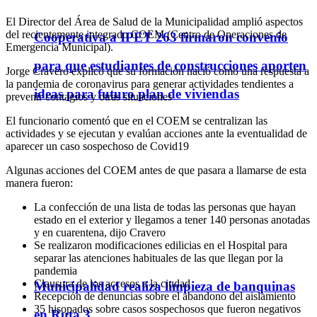
El Director del Área de Salud de la Municipalidad amplió aspectos
del recientemente integrado COEM (Centro de Operaciones de
Cooperativa a IPET 263 firmaron convenio
Emergencia Municipal).
para que estudiantes de construcciones aporten
Jorge Cravero explicó que su formación nació como una respuesta a
la pandemia de coronavirus para generar actividades tendientes a
ideas para futuro plan de viviendas
prevenir contagios y otras situaciones
El funcionario comentó que en el COEM se centralizan las
actividades y se ejecutan y evalúan acciones ante la eventualidad de
aparecer un caso sospechoso de Covid19
Algunas acciones del COEM antes de que pasara a llamarse de esta
manera fueron:
La confección de una lista de todas las personas que hayan
estado en el exterior y llegamos a tener 140 personas anotadas
y en cuarentena, dijo Cravero
Se realizaron modificaciones edilicias en el Hospital para
separar las atenciones habituales de las que llegan por la
pandemia
Clausura de los accesos a la ciudad
Municipalidad realiza limpieza de banquinas
Recepción de denuncias sobre el abandono del aislamiento
35 hisopados sobre casos sospechosos que fueron negativos
en Ruta 3