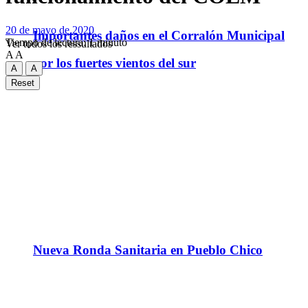
20 de mayo de 2020
Importantes daños en el Corralón Municipal
Tiempo de lectura: 1 minuto
Ver todos los ressultados
A
A
por los fuertes vientos del sur
A
A
Reset
Nueva Ronda Sanitaria en Pueblo Chico