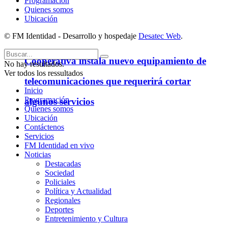
Programación
Quienes somos
Ubicación
© FM Identidad - Desarrollo y hospedaje
Desatec Web
.
Cooperativa instala nuevo equipamiento de
No hay resultados.
Ver todos los ressultados
telecomunicaciones que requerirá cortar
Inicio
Programación
algunos servicios
Quienes somos
Ubicación
Contáctenos
Servicios
FM Identidad en vivo
Noticias
Destacadas
Sociedad
Policiales
Política y Actualidad
Regionales
Deportes
Entretenimiento y Cultura