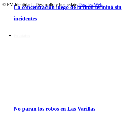
© FM Identidad - Desarrollo y hospedaje
Desatec Web
.
La concentración luego de la final terminó sin
incidentes
Policiales
No paran los robos en Las Varillas