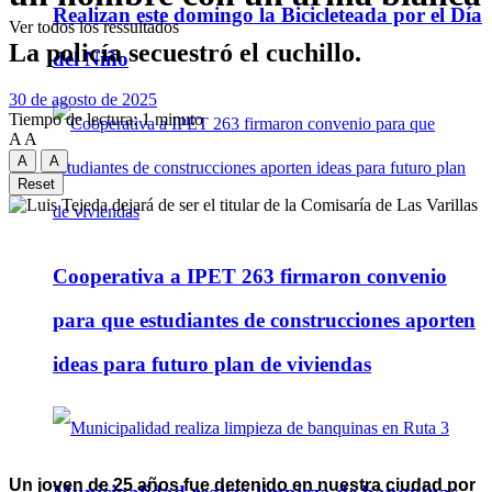
Realizan este domingo la Bicicleteada por el Día
Ver todos los ressultados
La policía secuestró el cuchillo.
del Niño
30 de agosto de 2025
Tiempo de lectura: 1 minuto
A
A
A
A
Reset
Cooperativa a IPET 263 firmaron convenio
para que estudiantes de construcciones aporten
ideas para futuro plan de viviendas
Un joven de 25 años fue detenido en nuestra ciudad por