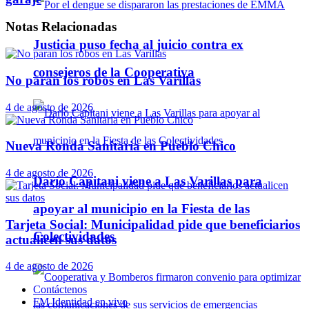
Notas
Relacionadas
Justicia puso fecha al juicio contra ex
consejeros de la Cooperativa
No paran los robos en Las Varillas
4 de agosto de 2026
Nueva Ronda Sanitaria en Pueblo Chico
4 de agosto de 2026
Darío Capitani viene a Las Varillas para
apoyar al municipio en la Fiesta de las
Tarjeta Social: Municipalidad pide que beneficiarios
Colectividades
actualicen sus datos
4 de agosto de 2026
Contáctenos
FM Identidad en vivo