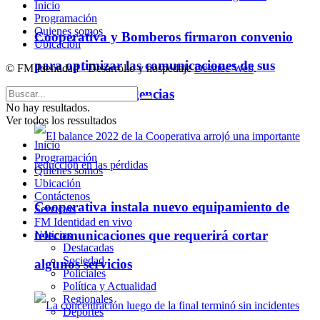
Inicio
Programación
Quienes somos
Cooperativa y Bomberos firmaron convenio
Ubicación
para optimizar las comunicaciones de sus
© FM Identidad - Desarrollo y hospedaje
Desatec Web
.
servicios de emergencias
No hay resultados.
Ver todos los ressultados
Inicio
Programación
Quienes somos
Ubicación
Contáctenos
Cooperativa instala nuevo equipamiento de
Servicios
FM Identidad en vivo
telecomunicaciones que requerirá cortar
Noticias
Destacadas
Sociedad
algunos servicios
Policiales
Política y Actualidad
Regionales
Deportes