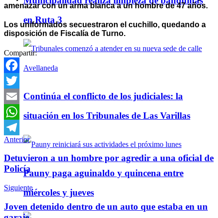
Municipalidad realiza limpieza de banquinas
amenazar con un arma blanca a un hombre de 47 años.
en Ruta 3
Los uniformados secuestraron el cuchillo, quedando a
disposición de Fiscalía de Turno.
Compartir:
Facebook
Continúa el conflicto de los judiciales: la
Twitter
Email
situación en los Tribunales de Las Varillas
WhatsApp
Anterior
Telegram
Detuvieron a un hombre por agredir a una oficial de
Policía
Pauny paga aguinaldo y quincena entre
Siguiente
miércoles y jueves
Joven detenido dentro de un auto que estaba en un
garaje