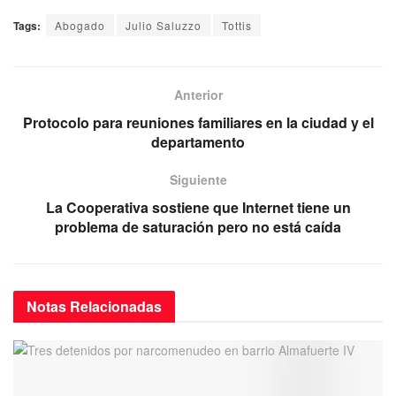
a
wi
m
h
el
Tags:
Abogado
Julio Saluzzo
Tottis
c
tt
ail
at
e
e
er
s
gr
b
A
a
Anterior
o
p
m
Protocolo para reuniones familiares en la ciudad y el
departamento
o
p
k
Siguiente
La Cooperativa sostiene que Internet tiene un
problema de saturación pero no está caída
Notas
Relacionadas