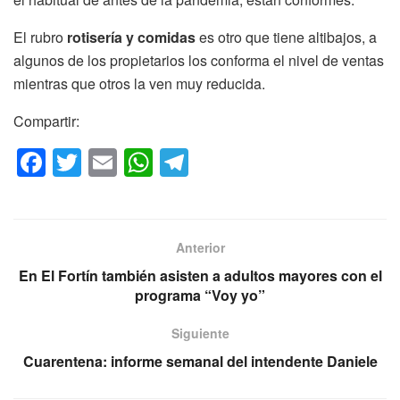
El rubro
rotisería
y comidas
es otro que tiene altibajos, a
algunos de los propietarios los conforma el nivel de ventas
mientras que otros la ven muy reducida.
Compartir:
F
T
E
W
T
a
wi
m
h
el
c
tt
ail
at
e
e
er
s
gr
Anterior
b
A
a
En El Fortín también asisten a adultos mayores con el
o
p
m
programa “Voy yo”
o
p
Siguiente
k
Cuarentena: informe semanal del intendente Daniele