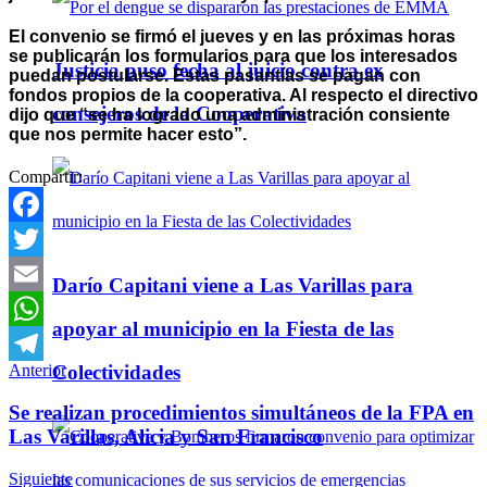
El convenio se firmó el jueves y en las próximas horas
se publicarán los formularios para que los interesados
Justicia puso fecha al juicio contra ex
puedan postularse. Estas pasantías se pagan con
fondos propios de la cooperativa. Al respecto el directivo
consejeros de la Cooperativa
dijo que “se ha logrado una administración consiente
que nos permite hacer esto”.
Compartir:
Facebook
Twitter
Darío Capitani viene a Las Varillas para
Email
apoyar al municipio en la Fiesta de las
WhatsApp
Colectividades
Anterior
Telegram
Se realizan procedimientos simultáneos de la FPA en
Las Varillas, Alicia y San Francisco
Siguiente