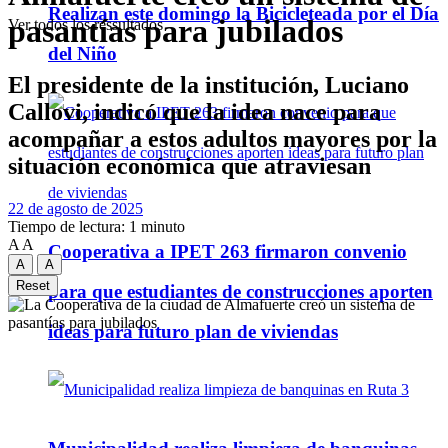
Realizan este domingo la Bicicleteada por el Día
pasantías para jubilados
Ver todos los ressultados
del Niño
El presidente de la institución, Luciano
Callovi, indicó que la idea nace para
acompañar a estos adultos mayores por la
situación económica que atraviesan
22 de agosto de 2025
Tiempo de lectura: 1 minuto
A
A
Cooperativa a IPET 263 firmaron convenio
A
A
Reset
para que estudiantes de construcciones aporten
ideas para futuro plan de viviendas