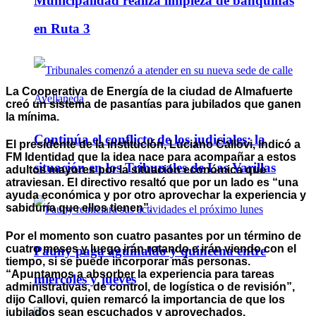
Municipalidad realiza limpieza de banquinas
en Ruta 3
La Cooperativa de Energía de la ciudad de Almafuerte
creó un sistema de pasantías para jubilados que ganen
la mínima.
Continúa el conflicto de los judiciales: la
El presidente de la institución, Luciano Callovi, indicó a
FM Identidad que la idea nace para acompañar a estos
situación en los Tribunales de Las Varillas
adultos mayores por la situación económica que
atraviesan. El directivo resaltó que por un lado es “una
ayuda económica y por otro aprovechar la experiencia y
sabiduría que ellos tienen”.
Por el momento son cuatro pasantes por un término de
cuatro meses y luego irán rotando e irán viendo con el
Pauny paga aguinaldo y quincena entre
tiempo, si se puede incorporar más personas.
“Apuntamos a absorber la experiencia para tareas
miércoles y jueves
administrativas, de control, de logística o de revisión”,
dijo Callovi, quien remarcó la importancia de que los
jubilados sean escuchados y aprovechados.