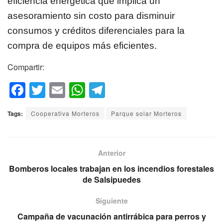
eficiencia energética que implica un
asesoramiento sin costo para disminuir
consumos y créditos diferenciales para la
compra de equipos más eficientes.
Compartir:
F
T
E
W
T
a
wi
m
h
el
Tags:
Cooperativa Morteros
Parque solar Morteros
c
tt
ail
at
e
e
er
s
gr
b
A
a
Anterior
o
p
m
Bomberos locales trabajan en los incendios forestales
de Salsipuedes
o
p
k
Siguiente
Campaña de vacunación antirrábica para perros y