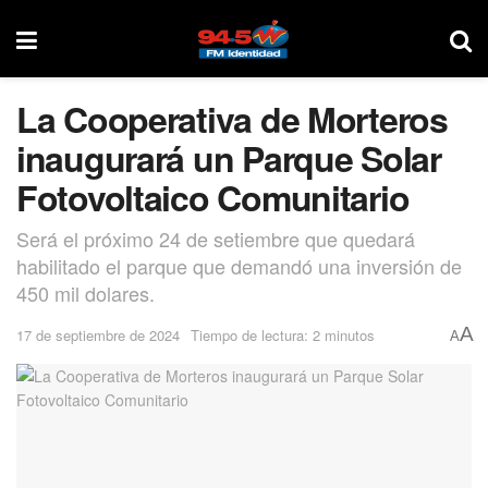
La Cooperativa de Morteros
inaugurará un Parque Solar
Fotovoltaico Comunitario
Será el próximo 24 de setiembre que quedará
habilitado el parque que demandó una inversión de
450 mil dolares.
A
17 de septiembre de 2024
Tiempo de lectura: 2 minutos
A