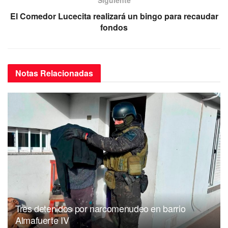
Siguiente
o
p
El Comedor Lucecita realizará un bingo para recaudar
k
fondos
Notas
Relacionadas
Tres detenidos por narcomenudeo en barrio
Almafuerte IV