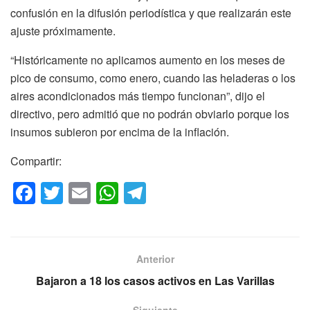
confusión en la difusión periodística y que realizarán este
ajuste próximamente.
“Históricamente no aplicamos aumento en los meses de
pico de consumo, como enero, cuando las heladeras o los
aires acondicionados más tiempo funcionan”, dijo el
directivo, pero admitió que no podrán obviarlo porque los
insumos subieron por encima de la inflación.
Compartir:
F
T
E
W
T
a
wi
m
h
el
c
tt
ail
at
e
e
er
s
gr
Anterior
b
A
a
Bajaron a 18 los casos activos en Las Varillas
o
p
m