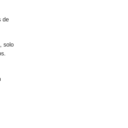
s de
, solo
os.
n