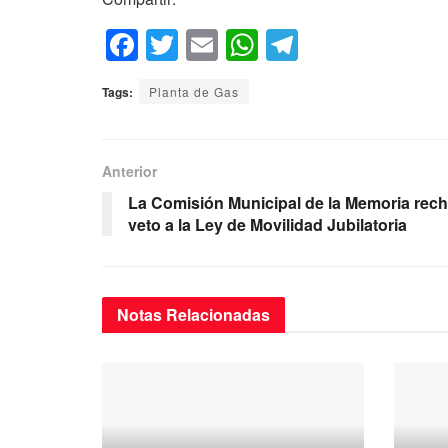
F
T
E
W
T
a
wi
m
h
el
Tags:
Planta de Gas
c
tt
ail
at
e
e
er
s
gr
b
A
a
Anterior
o
p
m
La Comisión Municipal de la Memoria rech
veto a la Ley de Movilidad Jubilatoria
o
p
k
Notas
Relacionadas