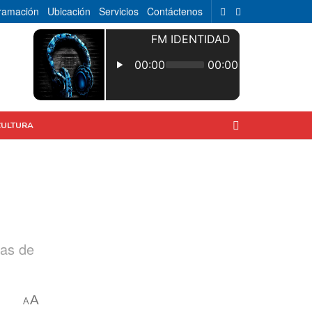
ramación
Ubicación
Servicios
Contáctenos
CULTURA
tas de
A
A