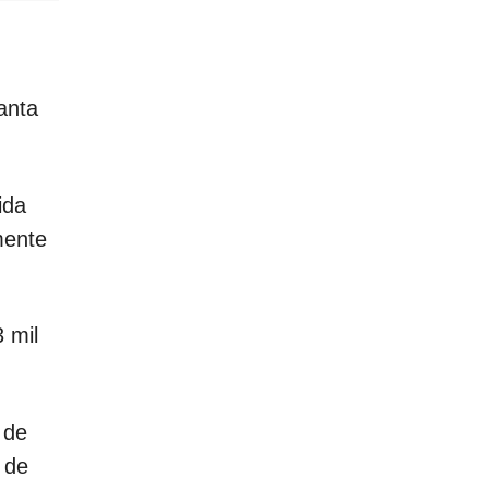
anta
ida
mente
 mil
 de
 de