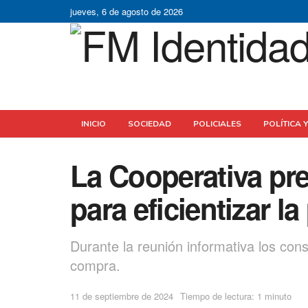
jueves, 6 de agosto de 2026
INICIO
SOCIEDAD
POLICIALES
POLÍTICA 
La Cooperativa pr
para eficientizar l
Durante la reunión informativa los con
compra.
11 de septiembre de 2024
Tiempo de lectura: 1 minuto