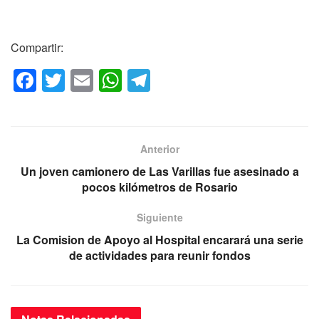
Compartir:
F
T
E
W
T
a
wi
m
h
el
c
tt
ail
at
e
e
er
s
gr
Anterior
b
A
a
Un joven camionero de Las Varillas fue asesinado a
o
p
m
pocos kilómetros de Rosario
o
p
Siguiente
k
La Comision de Apoyo al Hospital encarará una serie
de actividades para reunir fondos