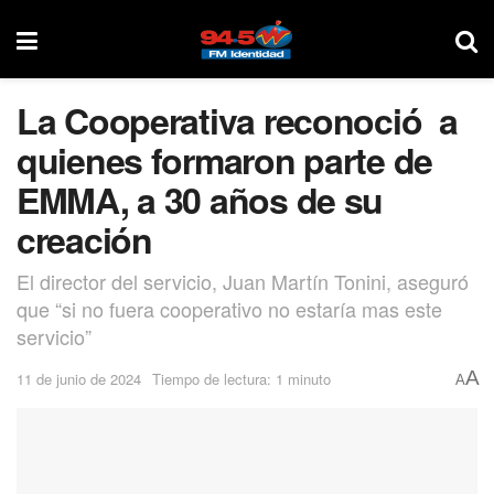
La Cooperativa reconoció a
quienes formaron parte de
EMMA, a 30 años de su
creación
El director del servicio, Juan Martín Tonini, aseguró
que “si no fuera cooperativo no estaría mas este
servicio”
A
11 de junio de 2024
Tiempo de lectura: 1 minuto
A