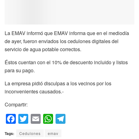
La EMAV informó que EMAV informa que en el mediodía
de ayer, fueron enviados los cedulones digitales del
servicio de agua potable correctos.
Éstos cuentan con el 10% de descuento incluido y listos
para su pago.
La empresa pidió disculpas a los vecinos por los
inconvenientes causados.-
Compartir:
F
T
E
W
T
a
wi
m
h
el
Tags:
Cedulones
emav
c
tt
ail
at
e