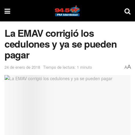
La EMAV corrigió los
cedulones y ya se pueden
pagar
A
24 de enero de 2018
Tiempo de lectura: 1 minuto
A