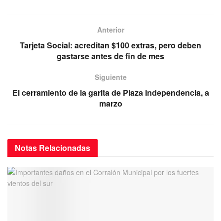
e
er
s
gr
b
A
a
Anterior
o
p
m
Tarjeta Social: acreditan $100 extras, pero deben
gastarse antes de fin de mes
o
p
k
Siguiente
El cerramiento de la garita de Plaza Independencia, a
marzo
Notas
Relacionadas