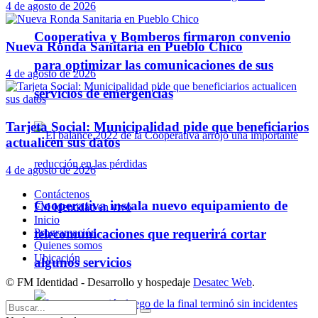
4 de agosto de 2026
Cooperativa y Bomberos firmaron convenio
Nueva Ronda Sanitaria en Pueblo Chico
para optimizar las comunicaciones de sus
4 de agosto de 2026
servicios de emergencias
Tarjeta Social: Municipalidad pide que beneficiarios
actualicen sus datos
4 de agosto de 2026
Contáctenos
Cooperativa instala nuevo equipamiento de
FM Identidad en vivo
Inicio
telecomunicaciones que requerirá cortar
Programación
Quienes somos
Ubicación
algunos servicios
© FM Identidad - Desarrollo y hospedaje
Desatec Web
.