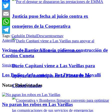
Facebook
Twitter
Justicia puso fecha al juicio contra ex
Email
consejeros de la Cooperativa
WhatsApp
Tags:
Cedulón Digital
Descuentos
emav
Telegram
Anterior
Vecinos de Barrio Alfonsín pidieron construcción de
Cordón Cuneta
Darío Capitani viene a Las Varillas para
Siguiente
Los Podios de la semana. Por Fernando Movalli
apoyar al municipio en la Fiesta de las
Notas
Relacionadas
Colectividades
No paran los robos en Las Varillas