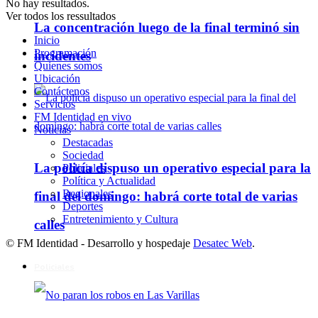
No hay resultados.
Ver todos los ressultados
La concentración luego de la final terminó sin
Inicio
Programación
incidentes
Quienes somos
Ubicación
Contáctenos
Servicios
FM Identidad en vivo
Noticias
Destacadas
Sociedad
La policía dispuso un operativo especial para la
Policiales
Política y Actualidad
Regionales
final del domingo: habrá corte total de varias
Deportes
Entretenimiento y Cultura
calles
© FM Identidad - Desarrollo y hospedaje
Desatec Web
.
Policiales