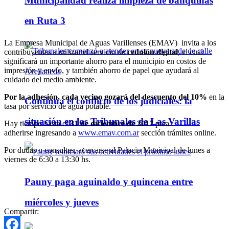
Municipalidad realiza limpieza de banquinas
en Ruta 3
La Empresa Municipal de Aguas Varillenses (EMAV) invita a los
contribuyentes a utilizar el servicio de
cedulón digital
, el cual
significará un importante ahorro para el municipio en costos de
impresión y envío, y también ahorro de papel que ayudará al
cuidado del medio ambiente.
Por la adhesión, cada vecino gozará del descuento del 10%
en la
Continúa el conflicto de los judiciales: la
tasa por servicio de agua potable.
situación en los Tribunales de Las Varillas
Hay tiempo hasta el
31 de diciembre de 2017
para
adherirse
ingresando a
www.emav.com.ar
sección trámites online.
Por dudas o consultas, acercarse al Palacio Municipal de lunes a
viernes de 6:30 a 13:30 hs.
Pauny paga aguinaldo y quincena entre
miércoles y jueves
Compartir: