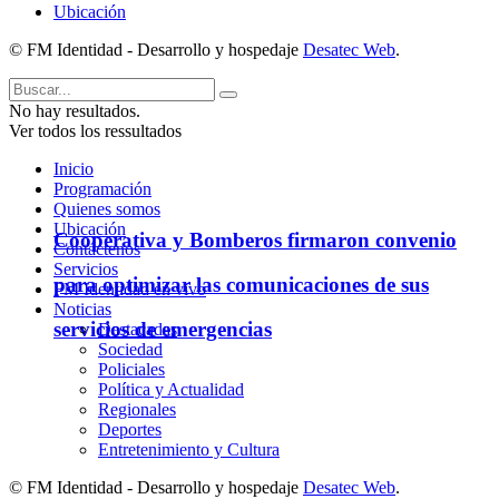
Ubicación
© FM Identidad - Desarrollo y hospedaje
Desatec Web
.
No hay resultados.
Ver todos los ressultados
Inicio
Programación
Quienes somos
Ubicación
Cooperativa y Bomberos firmaron convenio
Contáctenos
Servicios
para optimizar las comunicaciones de sus
FM Identidad en vivo
Noticias
servicios de emergencias
Destacadas
Sociedad
Policiales
Política y Actualidad
Regionales
Deportes
Entretenimiento y Cultura
© FM Identidad - Desarrollo y hospedaje
Desatec Web
.