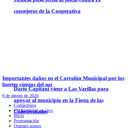
consejeros de la Cooperativa
Importantes daños en el Corralón Municipal por los
fuertes vientos del sur
Darío Capitani viene a Las Varillas para
6 de agosto de 2026
apoyar al municipio en la Fiesta de las
Contáctenos
FM Identidad en vivo
Colectividades
Inicio
Programación
Quienes somos