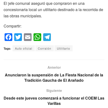
El jefe comunal aseguró que compraron en una
concesionaria local un utilitario destinado a la recorrida de
las obras municipales.
Compartir:
F
T
E
W
T
a
wi
m
h
el
Tags:
Auto oficial
Corralón
Utilitario
c
tt
ail
at
e
e
er
s
gr
b
A
a
Anterior
o
p
m
Anunciaron la suspensión de La Fiesta Nacional de la
Tradición Gaucha de El Arañado
o
p
k
Siguiente
Desde este jueves comenzará a funcionar el COEM Las
Varillas