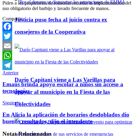
Piden a los propietarios de rotiserías recordar la implementación del
uso obligatorio del barbijo y lavado frecuente de manos.
Compartir:
Justicia puso fecha al juicio contra ex
consejeros de la Cooperativa
Facebook
Twitter
Email
WhatsApp
Anterior
Telegram
Darío Capitani viene a Las Varillas para
Emaús brinda apoyo escolar a niños sin acceso a
tecnologías
apoyar al municipio en la Fiesta de las
Siguiente
Colectividades
En Alicia la aplicación de horarios desdoblados dio
buenos resultados, dijo el intendente
Notas
Relacionadas