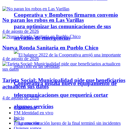
Cooperativa y Bomberos firmaron convenio
No paran los robos en Las Varillas
para optimizar las comunicaciones de sus
4 de agosto de 2026
servicios de emergencias
Nueva Ronda Sanitaria en Pueblo Chico
4 de agosto de 2026
Tarjeta Social: Municipalidad pide que beneficiarios
Cooperativa instala nuevo equipamiento de
actualicen sus datos
telecomunicaciones que requerirá cortar
4 de agosto de 2026
algunos servicios
Contáctenos
FM Identidad en vivo
Inicio
Programación
Quienes somos