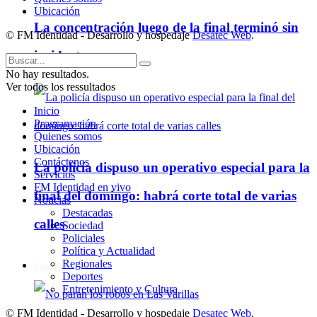
Ubicación
La concentración luego de la final terminó sin
© FM Identidad - Desarrollo y hospedaje
Desatec Web
.
incidentes
No hay resultados.
Ver todos los ressultados
Inicio
Programación
Quienes somos
Ubicación
Contáctenos
La policía dispuso un operativo especial para la
Servicios
FM Identidad en vivo
final del domingo: habrá corte total de varias
Noticias
Destacadas
calles
Sociedad
Policiales
Política y Actualidad
Regionales
Policiales
Deportes
Entretenimiento y Cultura
© FM Identidad - Desarrollo y hospedaje
Desatec Web
.