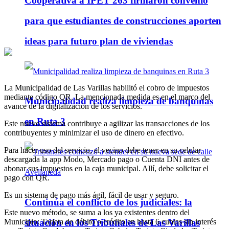
Cooperativa a IPET 263 firmaron convenio
para que estudiantes de construcciones aporten
ideas para futuro plan de viviendas
La Municipalidad de Las Varillas habilitó el cobro de impuestos
mediante código QR. La mencionada medida es en el marco del
Municipalidad realiza limpieza de banquinas
avance de la digitalización de los servicios.
en Ruta 3
Este nuevo sistema contribuye a agilizar las transacciones de los
contribuyentes y minimizar el uso de dinero en efectivo.
Para hacer uso del servicio, el vecino debe tener en su celular
descargada la app Modo, Mercado pago o Cuenta DNI antes de
abonar sus impuestos en la caja municipal. Allí, debe solicitar el
pago con QR.
Es un sistema de pago más ágil, fácil de usar y seguro.
Continúa el conflicto de los judiciales: la
Este nuevo método, se suma a los ya existentes dentro del
situación en los Tribunales de Las Varillas
Municipio: Tarjeta de débito o crédito en hasta 6 cuotas sin interés