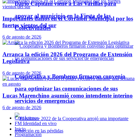
Darío Capitani viene a Las Varillas para
apoyar al municipio en la Fiesta de las
Importantes daños en el Corralón Municipal por los
fuertes vientos del sur
Colectividades
6 de agosto de 2026
Arranca la edición 2026 del Programa de Extensión
Legislativa
6 de agosto de 2026
Cooperativa y Bomberos firmaron convenio
para optimizar las comunicaciones de sus
Lucas Marenchino asumió como intendente interino
servicios de emergencias
6 de agosto de 2026
Contáctenos
FM Identidad en vivo
Inicio
Programación