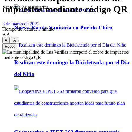
impuestos mediante código QR
Ver todos los ressultados
3 de marzo de 2021
Nueva Ronda Sanitaria en Pueblo Chico
Tiempo de lectura: 1 minuto
A
A
A
A
Reset
Realizan este domingo la Bicicleteada por el Día
del Niño