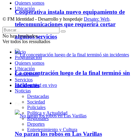
Quienes somos
Ubicación
Cooperativa instala nuevo equipamiento de
© FM Identidad - Desarrollo y hospedaje
Desatec Web
.
telecomunicaciones que requerirá cortar
algunos servicios
No hay resultados.
Ver todos los ressultados
Inicio
Programación
Quienes somos
Ubicación
La concentración luego de la final terminó sin
Contáctenos
Servicios
incidentes
FM Identidad en vivo
Noticias
Destacadas
Sociedad
Policiales
Policiales
Política y Actualidad
Regionales
Deportes
Entretenimiento y Cultura
No paran los robos en Las Varillas