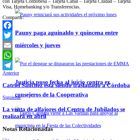
con Tarjeta Cordobesa – Tarjeta Cabal – Tarjeta Ciudad – Tarjeta
Visa, Homebanking y/o Transferencias.
Compartir:
Pauny paga aguinaldo y quincena entre
Facebook
miércoles y jueves
Twitter
Email
WhatsApp
Anterior
Telegram
Justicia puso fecha al juicio contra ex
Catriel Sánchez está siendo trasladado a Córdoba
consejeros de la Cooperativa
Siguiente
La venta de alfajores del Centro de Jubilados se
realizará en abril
Notas
Relacionadas