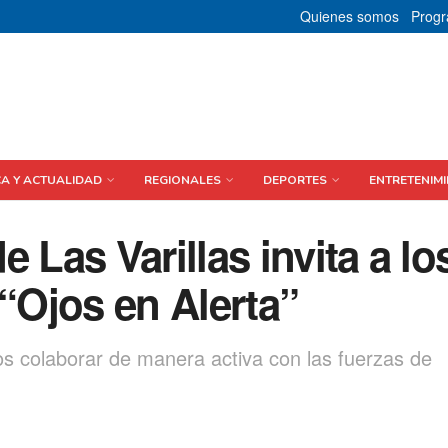
Quienes somos
Prog
CA Y ACTUALIDAD
REGIONALES
DEPORTES
ENTRETENIMI
 Las Varillas invita a lo
 “Ojos en Alerta”
s colaborar de manera activa con las fuerzas de