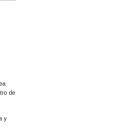
sea
tro de
a y