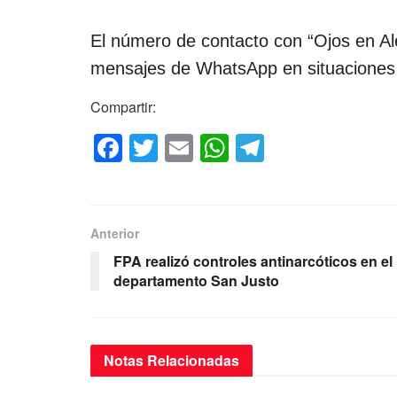
El número de contacto con “Ojos en Al
mensajes de WhatsApp en situaciones d
Compartir:
F
T
E
W
T
a
wi
m
h
el
c
tt
ail
at
e
e
er
s
gr
Anterior
b
A
a
FPA realizó controles antinarcóticos en el
o
p
m
departamento San Justo
o
p
k
Notas
Relacionadas