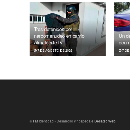
Tres detenidos por
narcomenudeo en barrio
Un de
Almafuerte IV
ocurr
7 DE AGOSTO DE 2026
7 DE
© FM Identidad - Desarrollo y hospedaje
Desatec Web
.