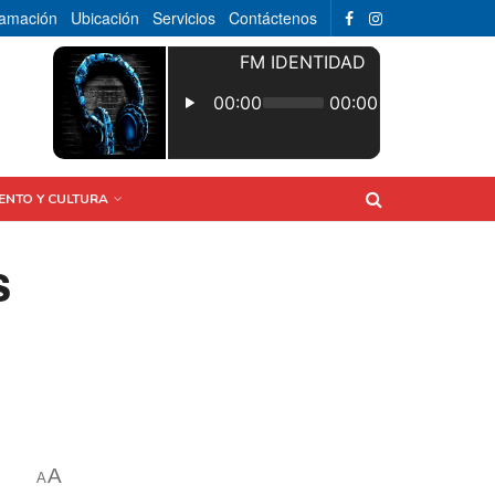
ramación
Ubicación
Servicios
Contáctenos
ENTO Y CULTURA
s
A
A