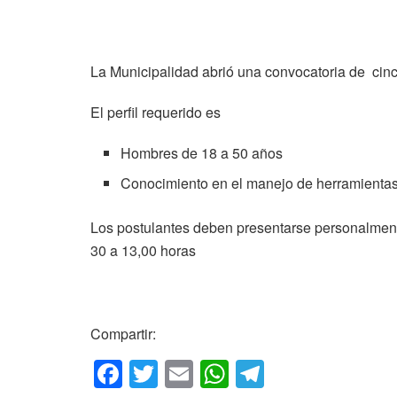
La Municipalidad abrió una convocatoria de cin
El perfil requerido es
Hombres de 18 a 50 años
Conocimiento en el manejo de herramientas
Los postulantes deben presentarse personalmente
30 a 13,00 horas
Compartir:
F
T
E
W
T