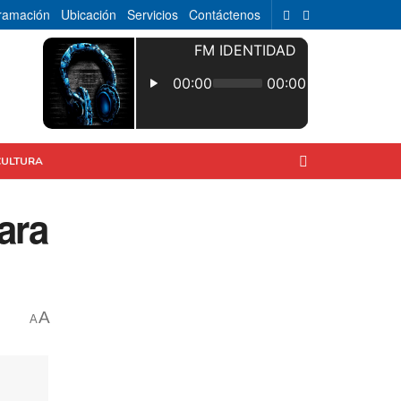
ramación
Ubicación
Servicios
Contáctenos
CULTURA
ara
A
A