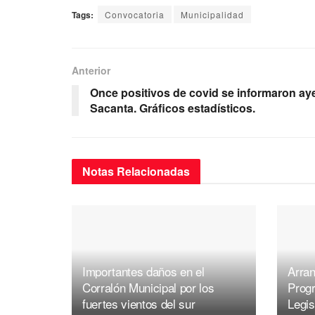
a
wi
m
h
el
Tags:
Convocatoria
Municipalidad
c
tt
ail
at
e
e
er
s
gr
b
A
a
Anterior
o
p
m
Once positivos de covid se informaron ay
Sacanta. Gráficos estadísticos.
o
p
k
Notas
Relacionadas
Importantes daños en el
Arran
Corralón Municipal por los
Prog
fuertes vientos del sur
Legis