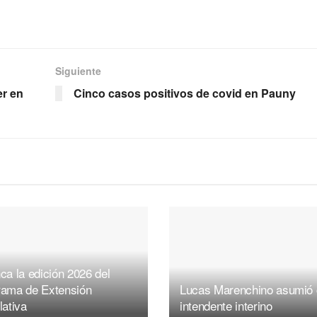
Siguiente
er en
Cinco casos positivos de covid en Pauny
ca la edición 2026 del
rama de Extensión
Lucas Marenchino asumió
lativa
intendente interino