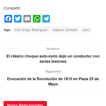
Compartir:
F
T
E
W
T
a
wi
m
h
el
Tags:
Crio Diego Rodríguez
Gabriel Cardetti
robo
c
tt
ail
at
e
e
er
s
gr
b
A
a
Anterior
o
p
m
El clásico choque auto-moto dejó un conductor con
serias lesiones
o
p
k
Siguiente
Evocación de la Revolución de 1810 en Plaza 25 de
Mayo
Notas
Relacionadas